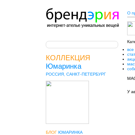
О п
Кат
все 
стат
КОЛЛЕКЦИЯ
акц
мас
Юмаринка
соб
РОССИЯ, САНКТ-ПЕТЕРБУРГ
МА
У а
БЛОГ
ЮМАРИНКА