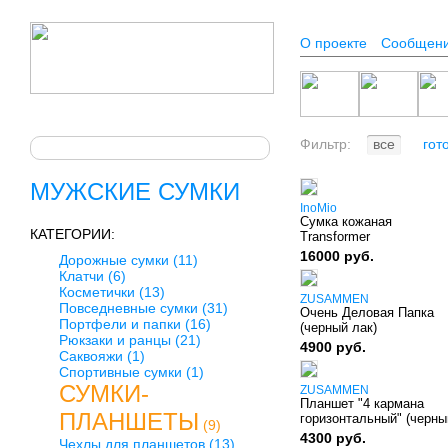
О проекте
Сообщен
Фильтр:
все
гот
МУЖСКИЕ СУМКИ
InoMio
Сумка кожаная
КАТЕГОРИИ:
Transformer
16000 руб.
Дорожные сумки
(11)
Клатчи
(6)
Косметички
(13)
ZUSAMMEN
Повседневные сумки
(31)
Очень Деловая Папка
Портфели и папки
(16)
(черный лак)
Рюкзаки и ранцы
(21)
4900 руб.
Саквояжи
(1)
Спортивные сумки
(1)
СУМКИ-
ZUSAMMEN
Планшет "4 кармана
ПЛАНШЕТЫ
горизонтальный" (черны
(9)
4300 руб.
Чехлы для планшетов
(13)