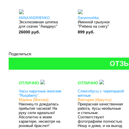
ANNA ANDRIENKO
Daryenushka
Эксклюзивная шляпка
Именной грызунок
для скачек "Амадеус"
"Рябина на снегу"
26000 руб.
899 руб.
Поделиться:
ОТЗЫ
ОТЛИЧНО
ОТЛИЧНО
Часы наручные женские
Слингобусы с черепашкой
"Ruspberry".
мятные
Марина (Москва):
Виктория (Иркутск):
Наконец-то дождалась
Прекрасная качественная
прибытия часиков! На
работа, бусы необычные
руку сели идеально!
и стильные.
Абсолютно в моем
Соответствуют
характере, несмотря на
фотографиям полностью.
розовый браслет!
Ношу и дома, и на выход.