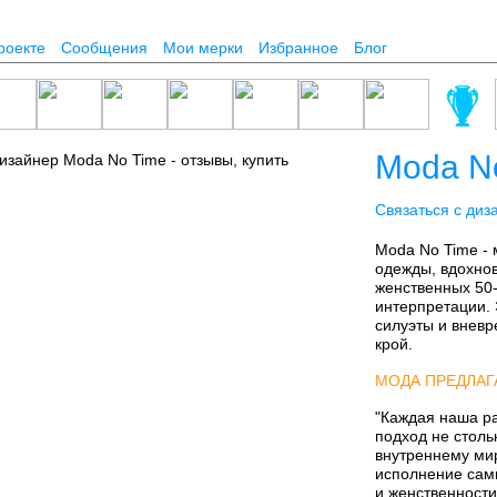
роекте
Сообщения
Мои мерки
Избранное
Блог
Moda N
Связаться с диз
Moda No Time - 
одежды, вдохнов
женственных 50-
интерпретации. 
силуэты и вневр
крой.
МОДА ПРЕДЛАГ
"Каждая наша ра
подход не стольк
внутреннему мир
исполнение сам
и женственности