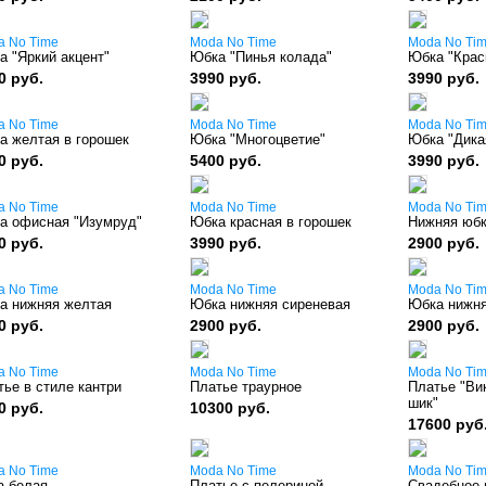
a No Time
Moda No Time
Moda No Ti
а "Яркий акцент"
Юбка "Пинья колада"
Юбка "Крас
0 руб.
3990 руб.
3990 руб.
a No Time
Moda No Time
Moda No Ti
а желтая в горошек
Юбка "Многоцветие"
Юбка "Дикая
0 руб.
5400 руб.
3990 руб.
a No Time
Moda No Time
Moda No Ti
а офисная "Изумруд"
Юбка красная в горошек
Нижняя юбк
0 руб.
3990 руб.
2900 руб.
a No Time
Moda No Time
Moda No Ti
а нижняя желтая
Юбка нижняя сиреневая
Юбка нижня
0 руб.
2900 руб.
2900 руб.
a No Time
Moda No Time
Moda No Ti
ье в стиле кантри
Платье траурное
Платье "Ви
шик"
0 руб.
10300 руб.
17600 руб
a No Time
Moda No Time
Moda No Ti
а белая
Платье с пелериной
Свадебное 