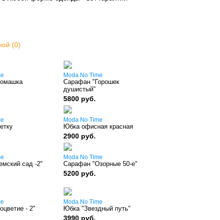
кой (0)
me
Moda No Time
Ромашка
Сарафан "Горошек
душистый"
5800 руб.
me
Moda No Time
етку
Юбка офисная красная
2900 руб.
me
Moda No Time
емский сад -2"
Сарафан "Озорные 50-е"
5200 руб.
me
Moda No Time
цветие - 2"
Юбка "Звездный путь"
3990 руб.