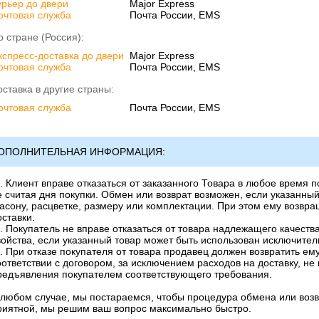
урьер до двери
Major Express
очтовая служба
Почта России, EMS
о стране (Россия):
кспресс-доставка до двери
Major Express
очтовая служба
Почта России, EMS
оставка в другие страны:
очтовая служба
Почта России, EMS
ОПОЛНИТЕЛЬНАЯ ИНФОРМАЦИЯ:
). Клиент вправе отказаться от заказанного Товара в любое время п
е считая дня покупки. Обмен или возврат возможен, если указанны
асону, расцветке, размеру или комплектации. При этом ему возвра
оставки.
). Покупатель не вправе отказаться от товара надлежащего качес
войства, если указанный товар может быть использован исключите
). При отказе покупателя от товара продавец должен возвратить ем
оответствии с договором, за исключением расходов на доставку, не
редъявления покупателем соответствующего требования.
 любом случае, мы постараемся, чтобы процедура обмена или возв
риятной, мы решим ваш вопрос максимально быстро.