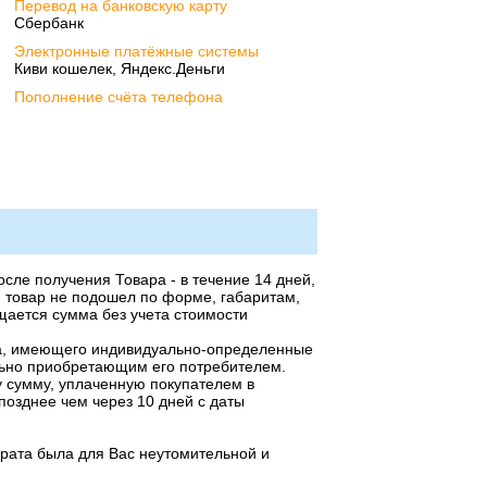
Перевод на банковскую карту
Сбербанк
Электронные платёжные системы
Киви кошелек, Яндекс.Деньги
Пополнение счёта телефона
осле получения Товара - в течение 14 дней,
й товар не подошел по форме, габаритам,
щается сумма без учета стоимости
тва, имеющего индивидуально-определенные
льно приобретающим его потребителем.
у сумму, уплаченную покупателем в
 позднее чем через 10 дней с даты
рата была для Вас неутомительной и