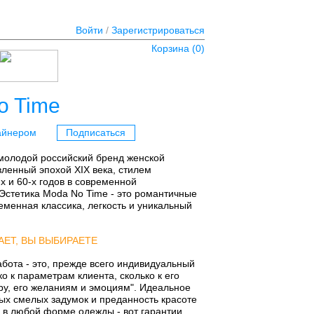
Войти
/
Зарегистрироваться
Корзина (
0
)
o Time
айнером
Подписаться
молодой российский бренд женской
ленный эпохой XIX века, стилем
х и 60-х годов в современной
Эстетика Moda No Time - это романтичные
еменная классика, легкость и уникальный
АЕТ, ВЫ ВЫБИРАЕТЕ
бота - это, прежде всего индивидуальный
о к параметрам клиента, сколько к его
у, его желаниям и эмоциям". Идеальное
ых смелых задумок и преданность красоте
 в любой форме одежды - вот гарантии