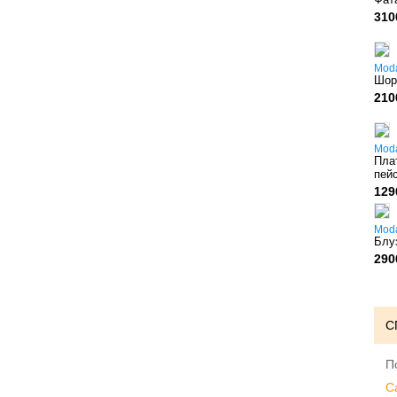
310
Mod
Шор
210
Mod
Пла
пей
129
Mod
Блу
290
С
П
C