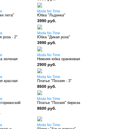
me
Moda No Time
ки лета"
Юбка "Льдинка"
3990 руб.
me
Moda No Time
 роза - 2"
Юбка "Дикая роза"
3990 руб.
me
Moda No Time
а зеленая
Нижняя юбка оранжевая
2900 руб.
me
Moda No Time
я красная
Платье "Поэзия - 3"
8600 руб.
me
Moda No Time
кторианский
Платье "Поэзия" бирюза
8600 руб.
.
me
Moda No Time
платье
Шорты "Алые паруса"