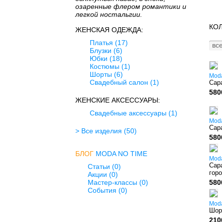
озаренные флером романтики и
легкой ностальгии.
КОЛ
ЖЕНСКАЯ ОДЕЖДА:
Платья
(17)
все
Блузки
(6)
Юбки
(18)
Костюмы
(1)
Шорты
(6)
Mod
Свадебный салон
(1)
Сар
580
ЖЕНСКИЕ АКСЕССУАРЫ:
Свадебные аксессуары
(1)
Mod
Сар
> Все изделия
(50)
580
БЛОГ
MODA NO TIME
Mod
Сар
Статьи (0)
гор
Акции (0)
Мастер-классы (0)
580
События (0)
Mod
Шор
210