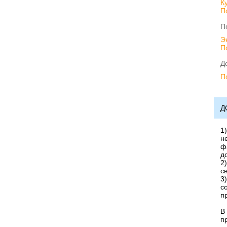
К
П
П
Э
П
Д
П
Д
1
н
ф
д
2
с
3
с
п
В
п