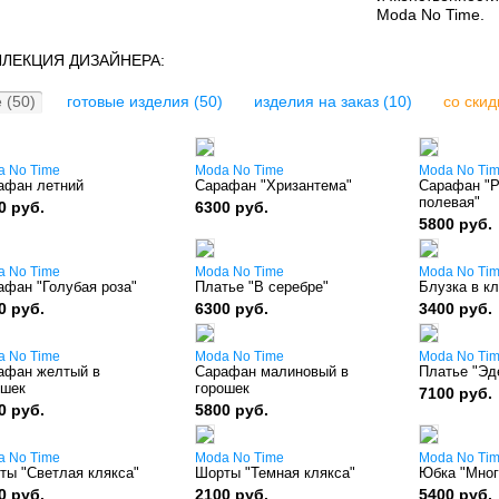
Moda No Time.
ЛЕКЦИЯ ДИЗАЙНЕРА:
 (50)
готовые изделия (50)
изделия на заказ (10)
со скид
a No Time
Moda No Time
Moda No Ti
афан летний
Сарафан "Хризантема"
Сарафан "
полевая"
0 руб.
6300 руб.
5800 руб.
a No Time
Moda No Time
Moda No Ti
афан "Голубая роза"
Платье "В серебре"
Блузка в кл
0 руб.
6300 руб.
3400 руб.
a No Time
Moda No Time
Moda No Ti
афан желтый в
Сарафан малиновый в
Платье "Эд
ошек
горошек
7100 руб.
0 руб.
5800 руб.
a No Time
Moda No Time
Moda No Ti
ты "Светлая клякса"
Шорты "Темная клякса"
Юбка "Много
0 руб.
2100 руб.
5400 руб.