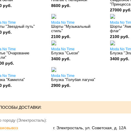
"Принцесса
0 руб.
8600 руб.
27000 руб
a No Time
Moda No Time
Moda No Ti
ты "Звездный путь"
Шорты "Музыкальный
Шорты "Аме
стиль"
флаг"
0 руб.
2100 руб.
2100 руб.
a No Time
Moda No Time
Moda No Ti
тье "Очарование
Блузка "Сьюзи"
Блузка "Эл
сли"
3400 руб.
3400 руб.
00 руб.
a No Time
Moda No Time
зка "Камилла"
Блузка "Голубая лагуна"
0 руб.
2900 руб.
ПОСОБЫ ДОСТАВКИ:
о городу (Электросталь):
амовывоз
г. Электросталь, ул. Советская, д. 12А