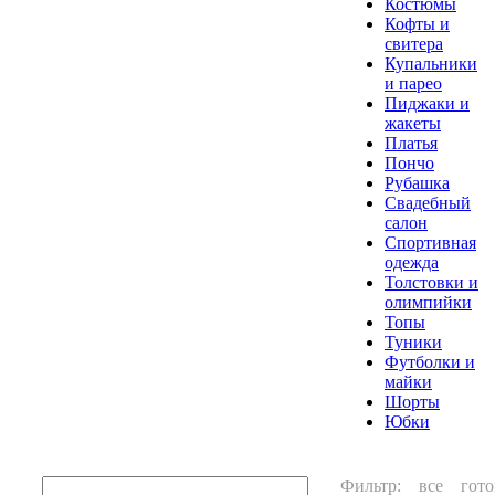
Костюмы
Кофты и
свитера
Купальники
и парео
Пиджаки и
жакеты
Платья
Пончо
Рубашка
Свадебный
салон
Спортивная
одежда
Толстовки и
олимпийки
Топы
Туники
Футболки и
майки
Шорты
Юбки
Фильтр:
все
гото