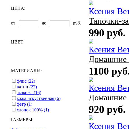
ЦЕНА:
Ксения Ве
Тапочки-з
от
до
руб.
990 руб.
ЦВЕТ:
Ксения Ве
Домашние 
1100 руб
МАТЕРИАЛЫ:
флис (22)
Ксения Ве
ватин (22)
экокожа (16)
Домашние 
кожа искуственная (6)
фетр (1)
920 руб.
хлопок 100% (1)
РАЗМЕРЫ:
Ксения Ве