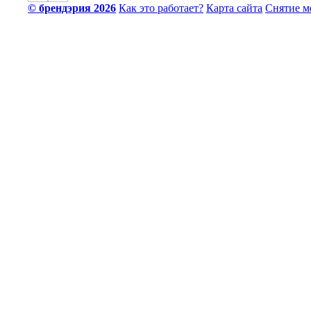
© брендэрия 2026
Как это работает?
Карта сайта
Снятие м