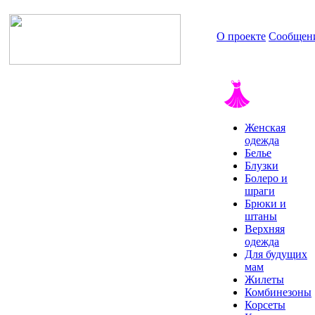
О проекте
Сообщен
Женская
одежда
Белье
Блузки
Болеро и
шраги
Брюки и
штаны
Верхняя
одежда
Для будущих
мам
Жилеты
Комбинезоны
Корсеты