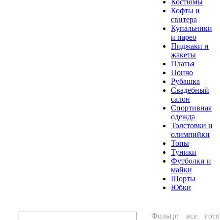
Костюмы
Кофты и
свитера
Купальники
и парео
Пиджаки и
жакеты
Платья
Пончо
Рубашка
Свадебный
салон
Спортивная
одежда
Толстовки и
олимпийки
Топы
Туники
Футболки и
майки
Шорты
Юбки
Фильтр:
все
гото