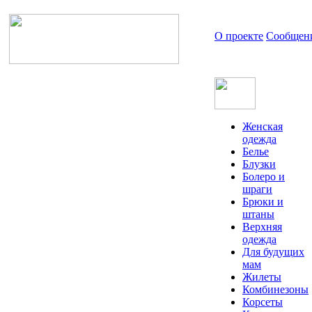
О проекте
Сообщен
Женская
одежда
Белье
Блузки
Болеро и
шраги
Брюки и
штаны
Верхняя
одежда
Для будущих
мам
Жилеты
Комбинезоны
Корсеты