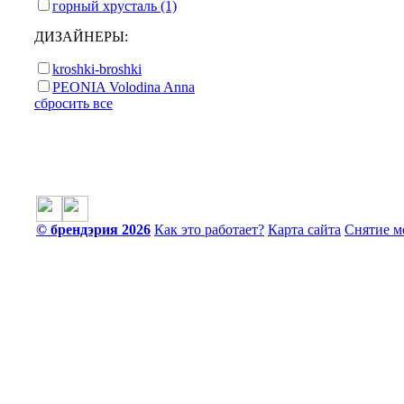
горный хрусталь (1)
ДИЗАЙНЕРЫ:
kroshki-broshki
PEONIA Volodina Anna
сбросить все
© брендэрия 2026
Как это работает?
Карта сайта
Снятие м