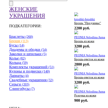
ЖЕНСКИЕ
УКРАШЕНИЯ
kroshki-broshki
Брошь "Предзимье"
ПОДКАТЕГОРИИ:
2200 руб.
Браслеты
(260)
PEONIA Volodina Anna
Броши
(113)
Брошь из кожи
Бусы
(14)
3200 руб.
Диадемы и ободки
(54)
Заколки и шпильки
(5)
PEONIA Volodina Anna
Колье
(82)
Брошь-цветок из кожи
Кольца
(59)
2800 руб.
Комплекты украшений
(51)
Кулоны и подвески
(140)
PEONIA Volodina Anna
Лариаты
(4)
Брошь-цветок из кожи
Свадебные украшения
(32)
3200 руб.
Серьги
(203)
Слингобусы
(7)
PEONIA Volodina Anna
Розочка из кожи
900 руб.