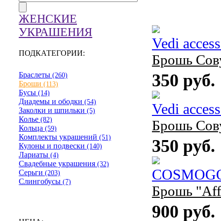
ЖЕНСКИЕ
УКРАШЕНИЯ
Vedi acces
ПОДКАТЕГОРИИ:
Брошь Сову
Браслеты
350 руб.
(260)
Броши
(113)
Бусы
(14)
Диадемы и ободки
(54)
Vedi acces
Заколки и шпильки
(5)
Колье
(82)
Брошь Сову
Кольца
(59)
Комплекты украшений
(51)
350 руб.
Кулоны и подвески
(140)
Лариаты
(4)
Свадебные украшения
(32)
COSMOG
Серьги
(203)
Слингобусы
(7)
Брошь "Aff
900 руб.