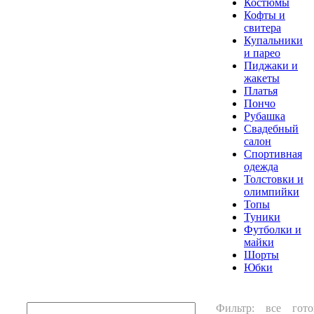
Костюмы
Кофты и
свитера
Купальники
и парео
Пиджаки и
жакеты
Платья
Пончо
Рубашка
Свадебный
салон
Спортивная
одежда
Толстовки и
олимпийки
Топы
Туники
Футболки и
майки
Шорты
Юбки
Фильтр:
все
гото