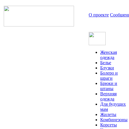
О проекте
Сообщен
Женская
одежда
Белье
Блузки
Болеро и
шраги
Брюки и
штаны
Верхняя
одежда
Для будущих
мам
Жилеты
Комбинезоны
Корсеты