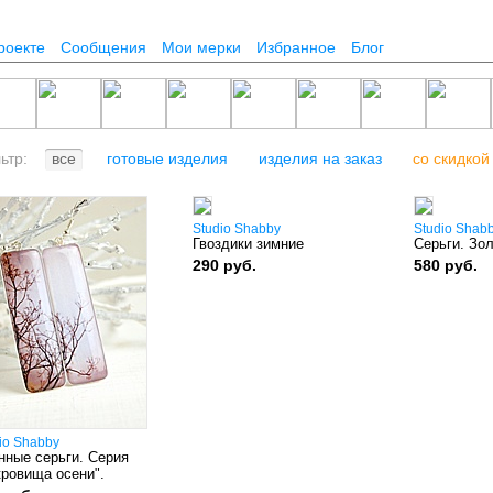
роекте
Сообщения
Мои мерки
Избранное
Блог
льтр:
все
готовые изделия
изделия на заказ
со скидкой
Studio Shabby
Studio Shab
Гвоздики зимние
Серьги. Зо
290 руб.
580 руб.
io Shabby
нные серьги. Серия
кровища осени".