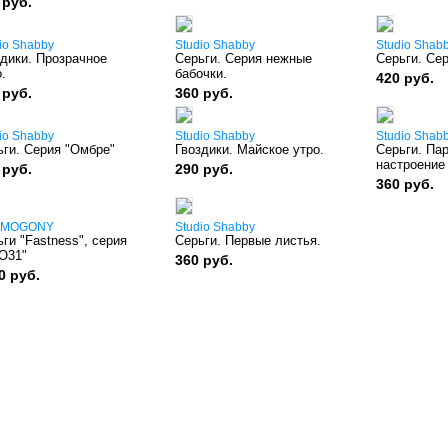
 руб.
io Shabby
Studio Shabby
Studio Shab
здики. Прозрачное
Серьги. Серия нежные
Серьги. Се
.
бабочки.
420 руб.
 руб.
360 руб.
io Shabby
Studio Shabby
Studio Shab
ьги. Серия "Омбре"
Гвоздики. Майское утро.
Серьги. Па
настроение
 руб.
290 руб.
360 руб.
SMOGONY
Studio Shabby
ги "Fastness", серия
Серьги. Первые листья.
O31"
360 руб.
0 руб.