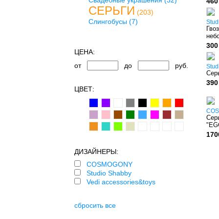
Свадебные украшения
(32)
460
СЕРЬГИ
(203)
Слингобусы
(7)
Stud
Гво
небо
300
ЦЕНА:
от
до
руб.
Stud
Сер
390
ЦВЕТ:
CO
Серь
"EG
170
ДИЗАЙНЕРЫ:
COSMOGONY
Studio Shabby
Vedi accessories&toys
сбросить все