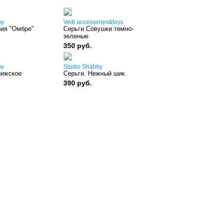
by
Vedi accessories&toys
рия "Омбре"
Серьги Совушки темно-
зеленые
350 руб.
by
Studio Shabby
рижское
Серьги. Нежный шик.
390 руб.