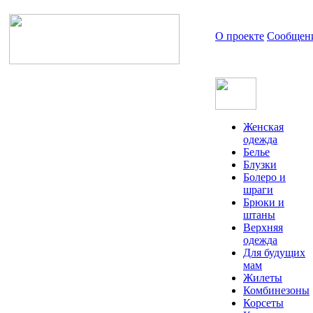
О проекте
Сообщен
Женская
одежда
Белье
Блузки
Болеро и
шраги
Брюки и
штаны
Верхняя
одежда
Для будущих
мам
Жилеты
Комбинезоны
Корсеты