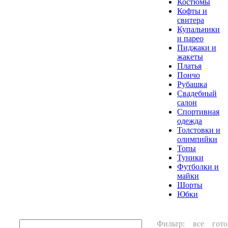
Костюмы
Кофты и
свитера
Купальники
и парео
Пиджаки и
жакеты
Платья
Пончо
Рубашка
Свадебный
салон
Спортивная
одежда
Толстовки и
олимпийки
Топы
Туники
Футболки и
майки
Шорты
Юбки
Фильтр:
все
гото