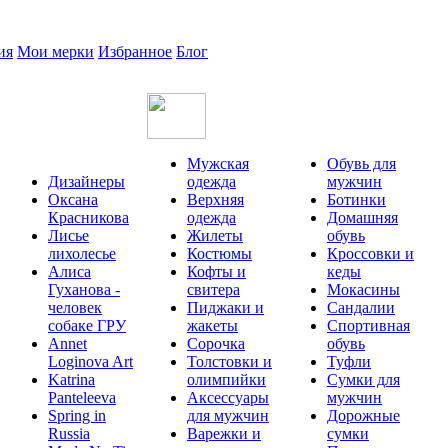
ия
Мои мерки
Избранное
Блог
Мужская
Обувь для
Дизайнеры
одежда
мужчин
Оксана
Верхняя
Ботинки
Красникова
одежда
Домашняя
Лисье
Жилеты
обувь
лихолесье
Костюмы
Кроссовки и
Алиса
Кофты и
кеды
Гуханова -
свитера
Мокасины
человек
Пиджаки и
Сандалии
собаке ГРУ
жакеты
Спортивная
Annet
Сорочка
обувь
Loginova Art
Толстовки и
Туфли
Katrina
олимпийки
Сумки для
Panteleeva
Аксессуары
мужчин
Spring in
для мужчин
Дорожные
Russia
Варежки и
сумки