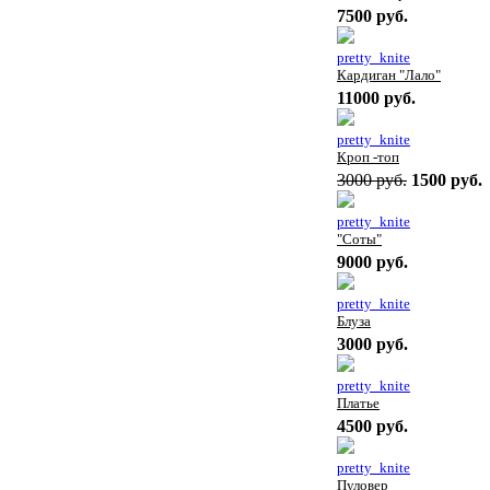
7500 руб.
pretty_knite
Кардиган "Лало"
11000 руб.
pretty_knite
Кроп -топ
3000 руб.
1500 руб.
pretty_knite
"Соты"
9000 руб.
pretty_knite
Блуза
3000 руб.
pretty_knite
Платье
4500 руб.
pretty_knite
Пуловер