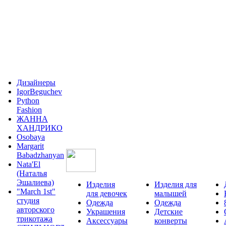
Дизайнеры
IgorBeguchev
Python
Fashion
ЖАННА
ХАНДРИКО
Osobaya
Margarit
Babadzhanyan
Nata'El
(Наталья
Эшалиева)
Изделия
Изделия для
"March 1st"
для девочек
малышей
студия
Одежда
Одежда
авторского
Украшения
Детские
трикотажа
Аксессуары
конверты