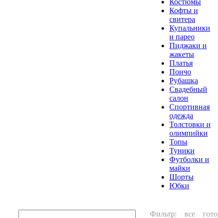
Костюмы
Кофты и
свитера
Купальники
и парео
Пиджаки и
жакеты
Платья
Пончо
Рубашка
Свадебный
салон
Спортивная
одежда
Толстовки и
олимпийки
Топы
Туники
Футболки и
майки
Шорты
Юбки
Фильтр:
все
гото