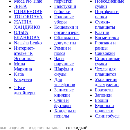
Moda No Time
перчатки
Повседневные
JEFFA
Галстуки и
сумки
СТИЛЬНОВЪ
бабочки
Портфели и
TOLORDAVA
Головные
папки
ЖАННА
уборы
Сумки-
ХАНДРИКО
Кошельки и
планшеты
ОЛЬГА
органайзеры
Клатчи
БЛАНКОВА
Обложки на
Косметички
Natasha Lenko
документы
Рюкзаки и
Интернет-
Ремни и
ранцы
ателье "R
пояса
Саквояжи
Эгоистка"
Часы
Спортивные
Мила
наручные
сумки
Маркина
Шарфы и
Чехлы для
Katia
снуды
планшетов
Kozyreva
Для
Украшения
телефонов
для мужчин
> Все
Записные
Браслеты
дизайнеры
книжки
Запонки
Очки и
Броши
футляры
Кулоны и
Холдеры и
подвески
пеналы
Слингобусы
вые изделия
изделия на заказ
со скидкой