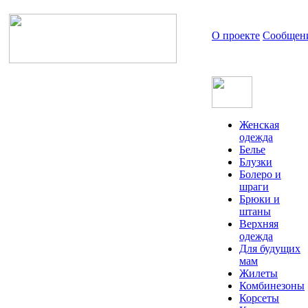
О проекте
Сообщен
Женская
одежда
Белье
Блузки
Болеро и
шраги
Брюки и
штаны
Верхняя
одежда
Для будущих
мам
Жилеты
Комбинезоны
Корсеты