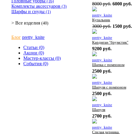
Головные уборы
(16)
8000 руб.
6000 руб.
Комплекты аксессуаров
(3)
Шарфы и снуды
(1)
pretty_knite
Купальник
> Все изделия
(40)
3000 руб.
1500 руб.
Блог
pretty_knite
pretty_knite
Кардиган "брумстик"
Статьи (0)
9200 руб.
Акции (0)
Мастер-классы (0)
pretty_knite
События (0)
Шапка с помпоном
2500 руб.
pretty_knite
Шапуля с помпоном
2500 руб.
pretty_knite
Шапуля
2700 руб.
pretty_knite
Спелая черника.