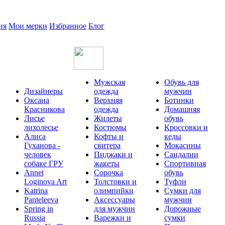
ия
Мои мерки
Избранное
Блог
Мужская
Обувь для
Дизайнеры
одежда
мужчин
Оксана
Верхняя
Ботинки
Красникова
одежда
Домашняя
Лисье
Жилеты
обувь
лихолесье
Костюмы
Кроссовки и
Алиса
Кофты и
кеды
Гуханова -
свитера
Мокасины
человек
Пиджаки и
Сандалии
собаке ГРУ
жакеты
Спортивная
Annet
Сорочка
обувь
Loginova Art
Толстовки и
Туфли
Katrina
олимпийки
Сумки для
Panteleeva
Аксессуары
мужчин
Spring in
для мужчин
Дорожные
Russia
Варежки и
сумки