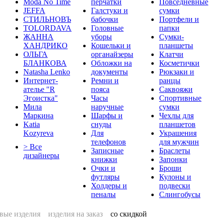
Moda No Time
перчатки
Повседневные
JEFFA
Галстуки и
сумки
СТИЛЬНОВЪ
бабочки
Портфели и
TOLORDAVA
Головные
папки
ЖАННА
уборы
Сумки-
ХАНДРИКО
Кошельки и
планшеты
ОЛЬГА
органайзеры
Клатчи
БЛАНКОВА
Обложки на
Косметички
Natasha Lenko
документы
Рюкзаки и
Интернет-
Ремни и
ранцы
ателье "R
пояса
Саквояжи
Эгоистка"
Часы
Спортивные
Мила
наручные
сумки
Маркина
Шарфы и
Чехлы для
Katia
снуды
планшетов
Kozyreva
Для
Украшения
телефонов
для мужчин
> Все
Записные
Браслеты
дизайнеры
книжки
Запонки
Очки и
Броши
футляры
Кулоны и
Холдеры и
подвески
пеналы
Слингобусы
вые изделия
изделия на заказ
со скидкой