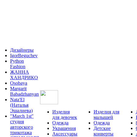
Дизайнеры
IgorBeguchev
Python
Fashion
ЖАННА
ХАНДРИКО
Osobaya
Margarit
Babadzhanyan
Nata'El
(Наталья
Эшалиева)
Изделия
Изделия для
"March 1st"
для девочек
малышей
студия
Одежда
Одежда
авторского
Украшения
Детские
трикотажа
Аксессуары
конверты