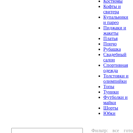
Костюмы
Кофты и
свитера
Купальники
и парео
Пиджаки и
жакеты
Платья
Пончо
Рубашка
Свадебный
салон
Спортивная
одежда
Толстовки и
олимпийки
Топы
Туники
Футболки и
майки
Шорты
Юбки
Фильтр:
все
гото