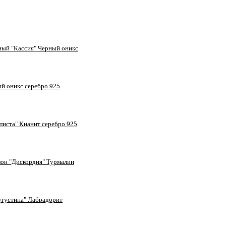
ный "Кассия" Черный оникс
й оникс серебро 925
листа" Кианит серебро 925
лон "Дискордия" Турмалин
угустина" Лабрадорит