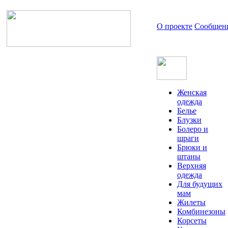
О проекте
Сообщен
Женская
одежда
Белье
Блузки
Болеро и
шраги
Брюки и
штаны
Верхняя
одежда
Для будущих
мам
Жилеты
Комбинезоны
Корсеты