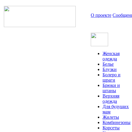
О проекте
Сообщен
Женская
одежда
Белье
Блузки
Болеро и
шраги
Брюки и
штаны
Верхняя
одежда
Для будущих
мам
Жилеты
Комбинезоны
Корсеты