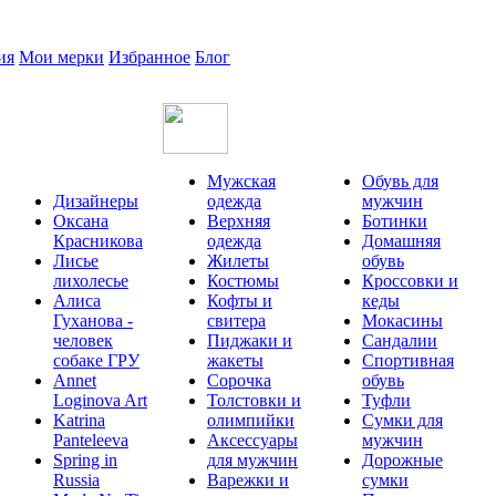
ия
Мои мерки
Избранное
Блог
Мужская
Обувь для
Дизайнеры
одежда
мужчин
Оксана
Верхняя
Ботинки
Красникова
одежда
Домашняя
Лисье
Жилеты
обувь
лихолесье
Костюмы
Кроссовки и
Алиса
Кофты и
кеды
Гуханова -
свитера
Мокасины
человек
Пиджаки и
Сандалии
собаке ГРУ
жакеты
Спортивная
Annet
Сорочка
обувь
Loginova Art
Толстовки и
Туфли
Katrina
олимпийки
Сумки для
Panteleeva
Аксессуары
мужчин
Spring in
для мужчин
Дорожные
Russia
Варежки и
сумки