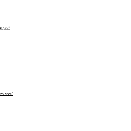
ерки''
о леса''