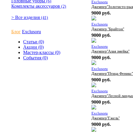
Головные уборы
(6)
Exclusoru
Комплекты аксессуаров
(2)
Джемпер''Золотисто-рыж
9000 руб.
> Все изделия
(41)
Exclusoru
Джемпер ''Брайтон''
Блог
Exclusoru
9000 руб.
Статьи (0)
Exclusoru
Акции (0)
Джемпер''Алая змейка''
Мастер-классы (0)
9000 руб.
События (0)
Exclusoru
Джемпер''Птица Феникс''
9000 руб.
Exclusoru
Джемпер''Лесной ландыш
9000 руб.
Exclusoru
Джемпер''Гжель''
9000 руб.