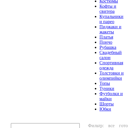
Костюмы
Кофты и
свитера
Купальники
и парео
Пиджаки и
жакеты
Платья
Пончо
Рубашка
Свадебный
салон
Спортивная
одежда
Толстовки и
олимпийки
Топы
Туники
Футболки и
майки
Шорты
Юбки
Фильтр:
все
гото