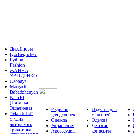
Дизайнеры
IgorBeguchev
Python
Fashion
ЖАННА
ХАНДРИКО
Osobaya
Margarit
Babadzhanyan
Nata'El
(Наталья
Эшалиева)
Изделия
Изделия для
"March 1st"
для девочек
малышей
студия
Одежда
Одежда
авторского
Украшения
Детские
трикотажа
Аксессуары
конверты