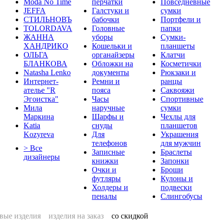
Moda No Time
перчатки
Повседневные
JEFFA
Галстуки и
сумки
СТИЛЬНОВЪ
бабочки
Портфели и
TOLORDAVA
Головные
папки
ЖАННА
уборы
Сумки-
ХАНДРИКО
Кошельки и
планшеты
ОЛЬГА
органайзеры
Клатчи
БЛАНКОВА
Обложки на
Косметички
Natasha Lenko
документы
Рюкзаки и
Интернет-
Ремни и
ранцы
ателье "R
пояса
Саквояжи
Эгоистка"
Часы
Спортивные
Мила
наручные
сумки
Маркина
Шарфы и
Чехлы для
Katia
снуды
планшетов
Kozyreva
Для
Украшения
телефонов
для мужчин
> Все
Записные
Браслеты
дизайнеры
книжки
Запонки
Очки и
Броши
футляры
Кулоны и
Холдеры и
подвески
пеналы
Слингобусы
вые изделия
изделия на заказ
со скидкой