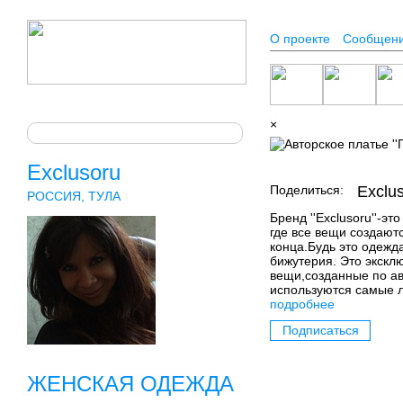
О проекте
Сообщен
×
Exclusoru
Поделиться:
Exclu
РОССИЯ, ТУЛА
Бренд ''Exclusoru''-эт
где все вещи создают
конца.Будь это одежд
бижутерия. Это экскл
вещи,созданные по ав
используются самые л
подробнее
Подписаться
ЖЕНСКАЯ ОДЕЖДА