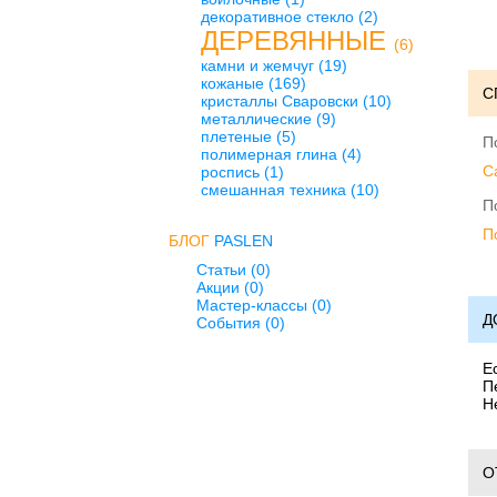
декоративное стекло
(2)
ДЕРЕВЯННЫЕ
(6)
камни и жемчуг
(19)
кожаные
(169)
С
кристаллы Сваровски
(10)
металлические
(9)
плетеные
(5)
П
полимерная глина
(4)
C
роспись
(1)
смешанная техника
(10)
П
П
БЛОГ
PASLEN
Статьи (0)
Акции (0)
Мастер-классы (0)
Д
События (0)
Е
П
Н
О