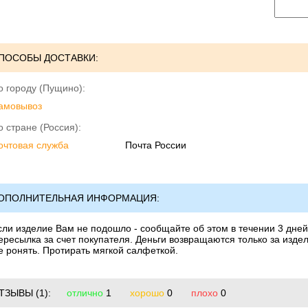
ПОСОБЫ ДОСТАВКИ:
о городу (Пущино):
амовывоз
о стране (Россия):
очтовая служба
Почта России
ОПОЛНИТЕЛЬНАЯ ИНФОРМАЦИЯ:
сли изделие Вам не подошло - сообщайте об этом в течении 3 дней.
ересылка за счет покупателя. Деньги возвращаются только за издел
е ронять. Протирать мягкой салфеткой.
ТЗЫВЫ
(1):
отлично
1
хорошо
0
плохо
0