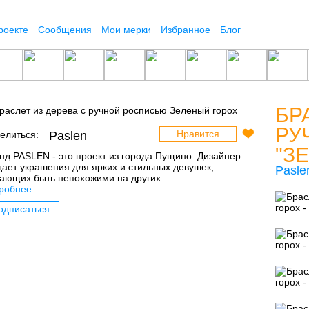
роекте
Сообщения
Мои мерки
Избранное
Блог
БР
РУ
Нравится
елиться:
Paslen
"З
нд PASLEN - это проект из города Пущино. Дизайнер
дает украшения для ярких и стильных девушек,
Pasle
ающих быть непохожими на других.
робнее
одписаться