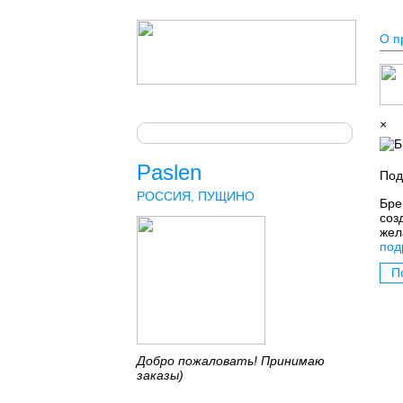
О п
×
Paslen
Под
РОССИЯ, ПУЩИНО
Бре
соз
жел
под
П
Добро пожаловать! Принимаю
заказы)