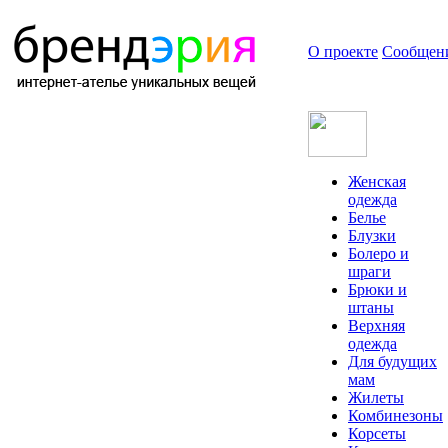
О проекте
Сообщен
Женская
одежда
Белье
Блузки
Болеро и
шраги
Брюки и
штаны
Верхняя
одежда
Для будущих
мам
Жилеты
Комбинезоны
Корсеты