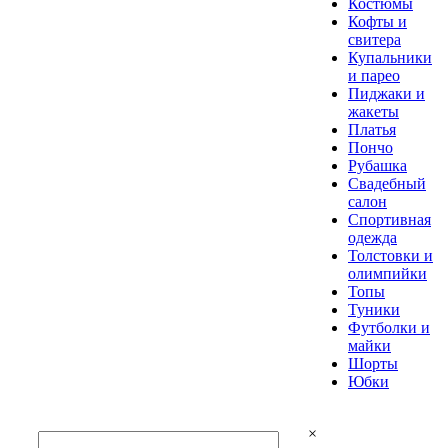
Костюмы
Кофты и
свитера
Купальники
и парео
Пиджаки и
жакеты
Платья
Пончо
Рубашка
Свадебный
салон
Спортивная
одежда
Толстовки и
олимпийки
Топы
Туники
Футболки и
майки
Шорты
Юбки
×