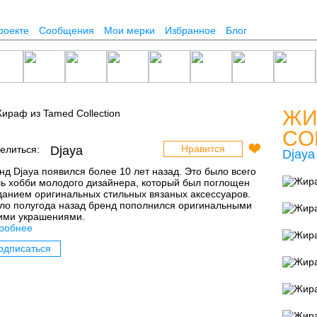
роекте
Сообщения
Мои мерки
Избранное
Блог
ЖИ
CO
Нравится
елиться:
Djaya
Djaya
нд Djaya появился более 10 лет назад. Это было всего
ь хобби молодого дизайнера, который был поглощен
данием оригинальных стильных вязаных аксессуаров.
ло полугода назад бренд пополнился оригинальными
ими украшениями.
робнее
одписаться