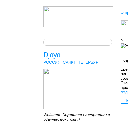
О п
×
Djaya
Под
РОССИЯ, САНКТ-ПЕТЕРБУРГ
Бре
лиш
соз
Око
ярк
под
П
Welcome! Хорошего настроения и
удачных покупок! :)