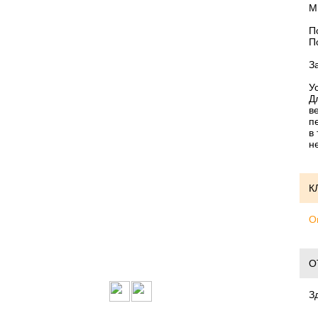
М
П
П
З
У
Д
в
п
в
не
К
О
О
З