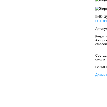
540
р
ГОТОВ
Артику
Кулон 
Авторс
смолой
Состав
смола
РАЗМЕ
Диамет