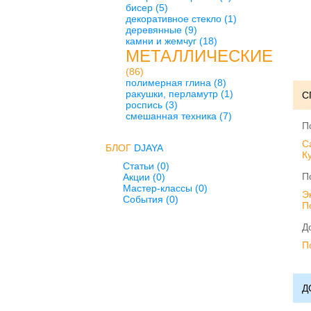
бисер
(5)
декоративное стекло
(1)
деревянные
(9)
камни и жемчуг
(18)
МЕТАЛЛИЧЕСКИЕ
(86)
полимерная глина
(8)
ракушки, перламутр
(1)
С
роспись
(3)
смешанная техника
(7)
П
C
БЛОГ
DJAYA
К
Статьи (0)
П
Акции (0)
Мастер-классы (0)
Э
События (0)
П
Д
П
Д