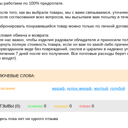
ы работаем по 100% предоплате.
осле того, как вы выбрали товары, мы с вами связываемся, уточняе
осле согласования всех вопросов, мы высылаем вам посылку в тече
абронировать понравившийся товар можно только по личной договор
словия обмена и возврата:
ля нас важно, чтобы изделия радовали обладателя и приносили то
ернуть полную стоимость товара, если он вам по какой-либо причин
ервозданном виде без повреждений, сколов и царапин в надежно 
 течении 7 дней после его получения. Все почтовые расходы берет 
 входят).
ЛЮЧЕВЫЕ СЛОВА:
писание
жираф
,
кулон жираф
,
желтый
,
голубой
ТЗЫВЫ
(0):
отлично
0
хорошо
0
плохо
0
десь пока нет ни одного отзыва