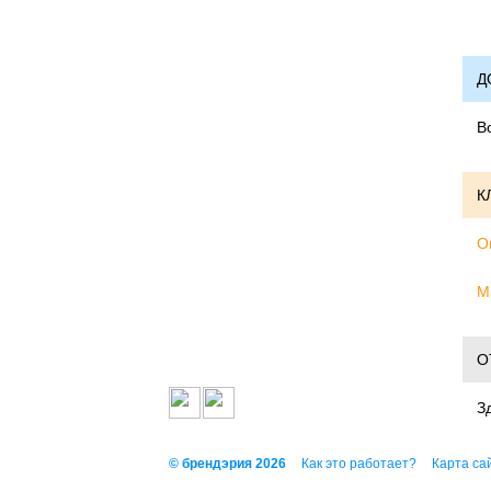
Д
В
К
О
М
О
З
© брендэрия 2026
Как это работает?
Карта са