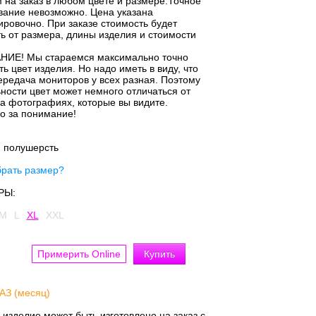
 на заказ в любом цвете и размере.Точное
вание невозможно. Цена указана
ировочно. При заказе стоимость будет
ть от размера, длины изделия и стоимости
ИЕ! Мы стараемся максимально точно
ь цвет изделия. Но надо иметь в виду, что
ередача мониторов у всех разная. Поэтому
ьности цвет может немного отличаться от
на фотографиях, которые вы видите.
о за понимание!
:
полушерсть
брать размер?
РЫ:
M
L
XL
XXL
Примерить Online
АЗ (месяц)
 изделие может быть изготовлено на заказ с