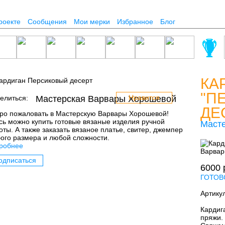
роекте
Сообщения
Мои мерки
Избранное
Блог
КА
"П
Нравится
елиться:
Мастерская Варвары Хорошевой
ДЕ
ро пожаловать в Мастерскую Варвары Хорошевой!
сь можно купить готовые вязаные изделия ручной
Маст
оты. А также заказать вязаное платье, свитер, джемпер
ого размера и любой сложности.
робнее
одписаться
6000
ГОТОВ
Артику
Кардиг
пряжи. 