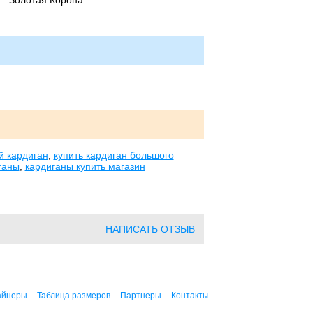
Золотая Корона
й кардиган
,
купить кардиган большого
ганы
,
кардиганы купить магазин
НАПИСАТЬ ОТЗЫВ
айнеры
Таблица размеров
Партнеры
Контакты