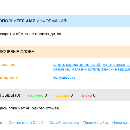
ОПОЛНИТЕЛЬНАЯ ИНФОРМАЦИЯ:
озврат и обмен не производится
ЛЮЧЕВЫЕ СЛОВА:
писание
купить кардиган женский
,
купить вязаны
размера
,
магазин купить женские карди
атериалы
полушерсть
ТЗЫВЫ
(0):
отлично
0
хорошо
0
плохо
0
десь пока нет ни одного отзыва
йта
Снятие мерок Онлайн
Онлайн примерка
Правила сайта
Наши диз