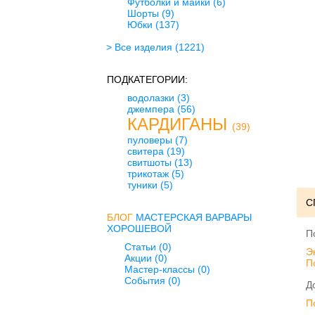
Футболки и майки
(6)
Шорты
(9)
Юбки
(137)
> Все изделия
(1221)
ПОДКАТЕГОРИИ:
водолазки
(3)
джемпера
(56)
КАРДИГАНЫ
(39)
пуловеры
(7)
свитера
(19)
свитшоты
(13)
трикотаж
(5)
туники
(5)
С
БЛОГ
МАСТЕРСКАЯ ВАРВАРЫ
ХОРОШЕВОЙ
П
Статьи (0)
Э
Акции (0)
П
Мастер-классы (0)
События (0)
Д
П