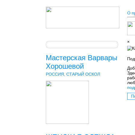
О п
×
Мастерская Варвары
Под
Хорошевой
Доб
Зде
РОССИЯ, СТАРЫЙ ОСКОЛ
раб
люб
под
П