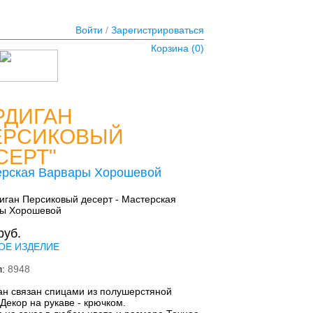
Войти
/
Зарегистрироваться
Корзина (
0
)
РДИГАН
ЕРСИКОВЫЙ
СЕРТ"
ерская Варвары Хорошевой
руб.
ОЕ ИЗДЕЛИЕ
л:
8948
ан связан спицами из полушерстяной
Декор на рукаве - крючком.