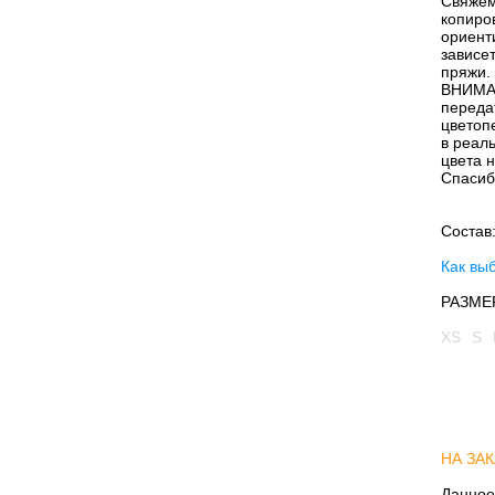
Свяжем
копиро
ориент
зависе
пряжи.
ВНИМАН
передат
цветоп
в реал
цвета 
Спасиб
Состав
Как вы
РАЗМЕ
XS
S
НА ЗАК
Данное