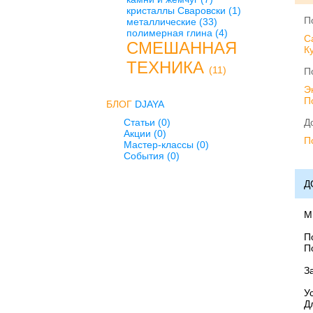
кристаллы Сваровски
(1)
П
металлические
(33)
полимерная глина
(4)
C
СМЕШАННАЯ
К
ТЕХНИКА
(11)
П
Э
П
БЛОГ
DJAYA
Статьи (0)
Д
Акции (0)
П
Мастер-классы (0)
События (0)
Д
М
П
П
З
У
Д