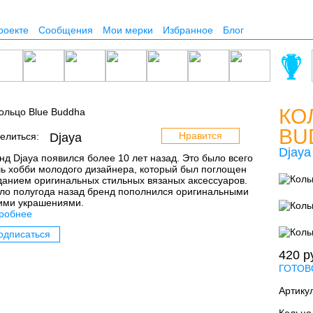
роекте
Сообщения
Мои мерки
Избранное
Блог
КО
BU
Нравится
елиться:
Djaya
Djaya
нд Djaya появился более 10 лет назад. Это было всего
ь хобби молодого дизайнера, который был поглощен
данием оригинальных стильных вязаных аксессуаров.
ло полугода назад бренд пополнился оригинальными
ими украшениями.
робнее
одписаться
420
р
ГОТОВ
Артику