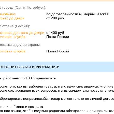
о городу (Санкт-Петербург):
амовывоз
по договоренности м. Чернышевская
урьер до двери
от 200 руб
о стране (Россия):
кспресс-доставка до двери
от 400 руб
очтовая служба
Почта России
оставка в другие страны:
очтовая служба
Почта России
ОПОЛНИТЕЛЬНАЯ ИНФОРМАЦИЯ:
ы работаем по 100% предоплате.
осле того, как вы выбрали товары, мы с вами связываемся, уточняе
осле согласования всех вопросов, мы высылаем вам посылку в тече
абронировать понравившийся товар можно только по личной договор
словия обмена и возврата:
ля нас важно, чтобы изделия радовали обладателя и приносили то