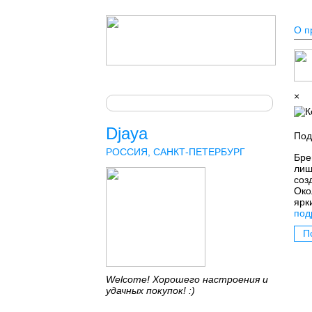
О п
×
Djaya
Под
РОССИЯ, САНКТ-ПЕТЕРБУРГ
Бре
лиш
соз
Око
ярк
под
П
Welcome! Хорошего настроения и
удачных покупок! :)