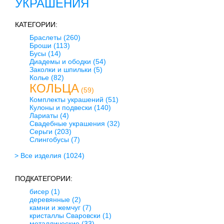
УКРАШЕНИЯ
КАТЕГОРИИ:
Браслеты
(260)
Броши
(113)
Бусы
(14)
Диадемы и ободки
(54)
Заколки и шпильки
(5)
Колье
(82)
КОЛЬЦА
(59)
Комплекты украшений
(51)
Кулоны и подвески
(140)
Лариаты
(4)
Свадебные украшения
(32)
Серьги
(203)
Слингобусы
(7)
> Все изделия
(1024)
ПОДКАТЕГОРИИ:
бисер
(1)
деревянные
(2)
камни и жемчуг
(7)
кристаллы Сваровски
(1)
металлические
(33)