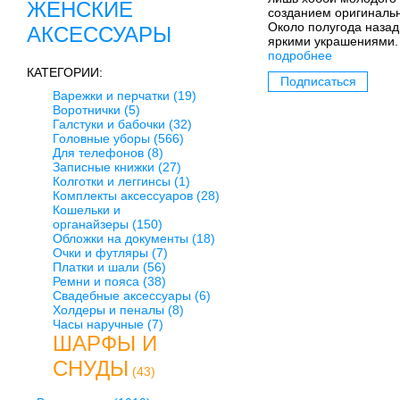
ЖЕНСКИЕ
созданием оригинальн
Около полугода наза
АКСЕССУАРЫ
яркими украшениями.
подробнее
КАТЕГОРИИ:
Подписаться
Варежки и перчатки
(19)
Воротнички
(5)
Галстуки и бабочки
(32)
Головные уборы
(566)
Для телефонов
(8)
Записные книжки
(27)
Колготки и леггинсы
(1)
Комплекты аксессуаров
(28)
Кошельки и
органайзеры
(150)
Обложки на документы
(18)
Очки и футляры
(7)
Платки и шали
(56)
Ремни и пояса
(38)
Свадебные аксессуары
(6)
Холдеры и пеналы
(8)
Часы наручные
(7)
ШАРФЫ И
СНУДЫ
(43)