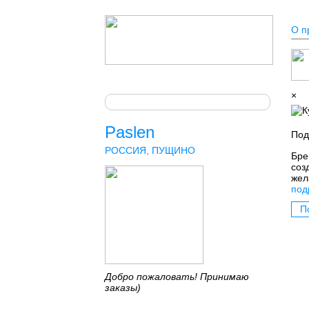
О п
×
Paslen
Под
РОССИЯ, ПУЩИНО
Бре
соз
жел
под
П
Добро пожаловать! Принимаю
заказы)