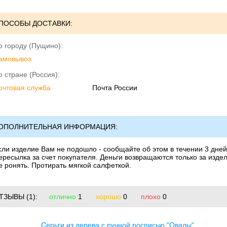
ПОСОБЫ ДОСТАВКИ:
о городу (Пущино):
амовывоз
о стране (Россия):
очтовая служба
Почта России
ОПОЛНИТЕЛЬНАЯ ИНФОРМАЦИЯ:
сли изделие Вам не подошло - сообщайте об этом в течении 3 дней.
ересылка за счет покупателя. Деньги возвращаются только за издел
е ронять. Протирать мягкой салфеткой.
ТЗЫВЫ
(1):
отлично
1
хорошо
0
плохо
0
Серьги из дерева с ручной росписью "Овалы"