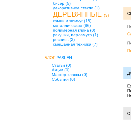
бисер
(5)
декоративное стекло
(1)
ДЕРЕВЯННЫЕ
С
(9)
камни и жемчуг
(18)
металлические
(86)
П
полимерная глина
(8)
C
ракушки, перламутр
(1)
роспись
(3)
П
смешанная техника
(7)
П
БЛОГ
PASLEN
Статьи (0)
Акции (0)
Д
Мастер-классы (0)
События (0)
Е
П
Н
О