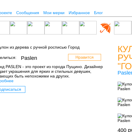
роекте
Сообщения
Мои мерки
Избранное
Блог
КУ
РУ
Нравится
елиться:
Paslen
"Г
нд PASLEN - это проект из города Пущино. Дизайнер
дает украшения для ярких и стильных девушек,
Pasle
ающих быть непохожими на других.
робнее
одписаться
400
р