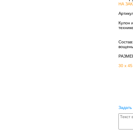
НА ЗАК
Артику
Кулон 
техник
Состав
вощены
РАЗМЕ
30 х 45
Задать