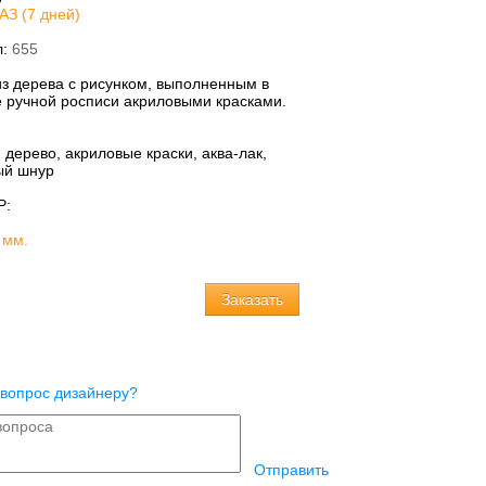
АЗ (7 дней)
л:
655
из дерева с рисунком, выполненным в
е ручной росписи акриловыми красками.
:
дерево, акриловые краски, аква-лак,
й шнур
Р:
 мм.
 вопрос дизайнеру?
Отправить