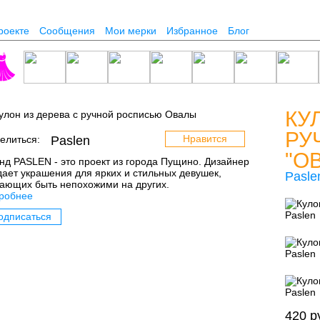
роекте
Сообщения
Мои мерки
Избранное
Блог
КУ
РУ
Нравится
елиться:
Paslen
"О
нд PASLEN - это проект из города Пущино. Дизайнер
дает украшения для ярких и стильных девушек,
Pasle
ающих быть непохожими на других.
робнее
одписаться
420
р