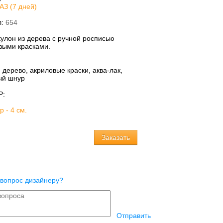
АЗ (7 дней)
л:
654
кулон из дерева с ручной росписью
выми красками.
:
дерево, акриловые краски, аква-лак,
й шнур
Р:
 - 4 см.
 вопрос дизайнеру?
Отправить