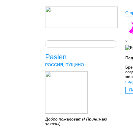
О п
×
Paslen
Под
РОССИЯ, ПУЩИНО
Бре
соз
жел
под
П
Добро пожаловать! Принимаю
заказы)