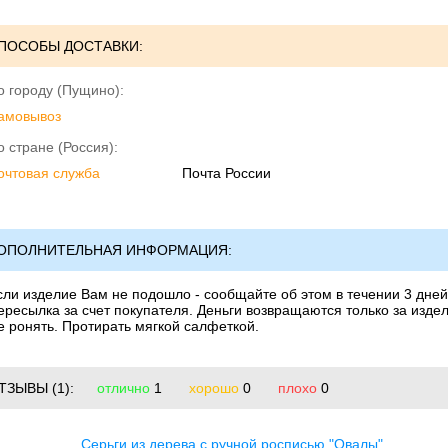
ПОСОБЫ ДОСТАВКИ:
о городу (Пущино):
амовывоз
о стране (Россия):
очтовая служба
Почта России
ОПОЛНИТЕЛЬНАЯ ИНФОРМАЦИЯ:
сли изделие Вам не подошло - сообщайте об этом в течении 3 дней.
ересылка за счет покупателя. Деньги возвращаются только за издел
е ронять. Протирать мягкой салфеткой.
ТЗЫВЫ
(1):
отлично
1
хорошо
0
плохо
0
Серьги из дерева с ручной росписью "Овалы"