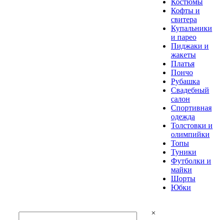
Костюмы
Кофты и
свитера
Купальники
и парео
Пиджаки и
жакеты
Платья
Пончо
Рубашка
Свадебный
салон
Спортивная
одежда
Толстовки и
олимпийки
Топы
Туники
Футболки и
майки
Шорты
Юбки
×