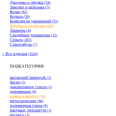
Диадемы и ободки
(54)
Заколки и шпильки
(5)
Колье
(82)
Кольца
(59)
Комплекты украшений
(51)
Кулоны и подвески
(140)
Лариаты
(4)
Свадебные украшения
(32)
Серьги
(203)
Слингобусы
(7)
> Все изделия
(1024)
ПОДКАТЕГОРИИ:
авторский lampwork
(2)
бисер
(5)
декоративное стекло
(1)
деревянные
(9)
камни и жемчуг
(18)
металлические
(86)
полимерная глина
(8)
ракушки, перламутр
(1)
роспись
(3)