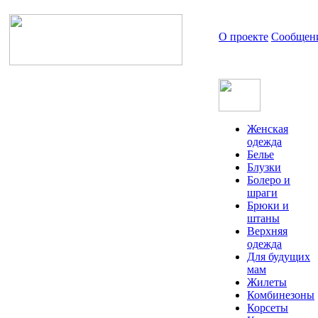
О проекте
Сообщен
Женская
одежда
Белье
Блузки
Болеро и
шраги
Брюки и
штаны
Верхняя
одежда
Для будущих
мам
Жилеты
Комбинезоны
Корсеты