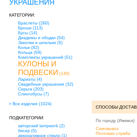
УКРАШЕНИЯ
КАТЕГОРИИ:
Браслеты
(260)
Броши
(113)
Бусы
(14)
Диадемы и ободки
(54)
Заколки и шпильки
(5)
Колье
(82)
Кольца
(59)
Комплекты украшений
(51)
КУЛОНЫ И
ПОДВЕСКИ
(140)
Лариаты
(4)
Свадебные украшения
(32)
Серьги
(203)
Слингобусы
(7)
> Все изделия
(1024)
СПОСОБЫ ДОСТАВ
ПОДКАТЕГОРИИ:
По городу (Ижевск):
авторский lampwork
(2)
Cамовывоз
бисер
(5)
Почтовая служба
декоративное стекло
(1)