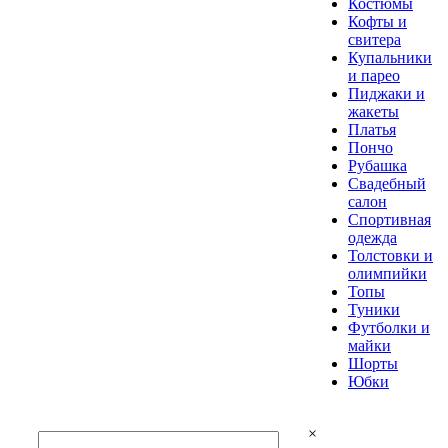
Костюмы
Кофты и
свитера
Купальники
и парео
Пиджаки и
жакеты
Платья
Пончо
Рубашка
Свадебный
салон
Спортивная
одежда
Толстовки и
олимпийки
Топы
Туники
Футболки и
майки
Шорты
Юбки
×