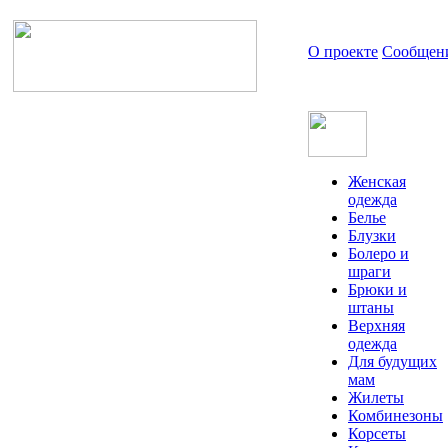
О проекте
Сообщен
Женская
одежда
Белье
Блузки
Болеро и
шраги
Брюки и
штаны
Верхняя
одежда
Для будущих
мам
Жилеты
Комбинезоны
Корсеты