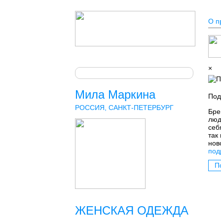
О п
×
Мила Маркина
Под
РОССИЯ, САНКТ-ПЕТЕРБУРГ
Бре
люд
себ
так
нов
под
П
ЖЕНСКАЯ ОДЕЖДА