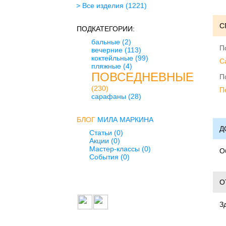
> Все изделия
(1221)
С
ПОДКАТЕГОРИИ:
бальные
(2)
П
вечерние
(113)
коктейльные
(99)
C
пляжные
(4)
ПОВСЕДНЕВНЫЕ
П
(230)
П
сарафаны
(28)
БЛОГ
МИЛА МАРКИНА
Д
Статьи (0)
Акции (0)
Мастер-классы (0)
О
События (0)
О
З