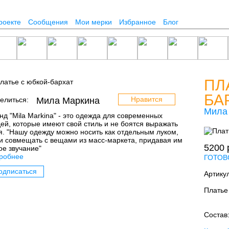
роекте
Сообщения
Мои мерки
Избранное
Блог
ПЛ
БА
Нравится
елиться:
Мила Маркина
Мила
нд "Mila Markina" - это одежда для современных
ей, которые имеют свой стиль и не боятся выражать
я. "Нашу одежду можно носить как отдельным луком,
 и совмещать с вещами из масс-маркета, придавая им
5200
ое звучание"
робнее
ГОТОВ
одписаться
Артику
Платье
Состав