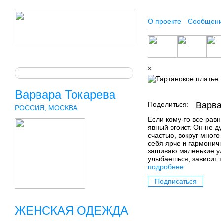
О проекте
Сообщен
×
Варвара Токарева
Поделиться:
Варва
РОССИЯ, МОСКВА
Если кому-то все равно
явный эгоист. Он не д
счастью, вокруг много
себя ярче и гармоничн
зашиваю маленькие улы
улыбаешься, зависит 
подробнее
Подписаться
ЖЕНСКАЯ ОДЕЖДА