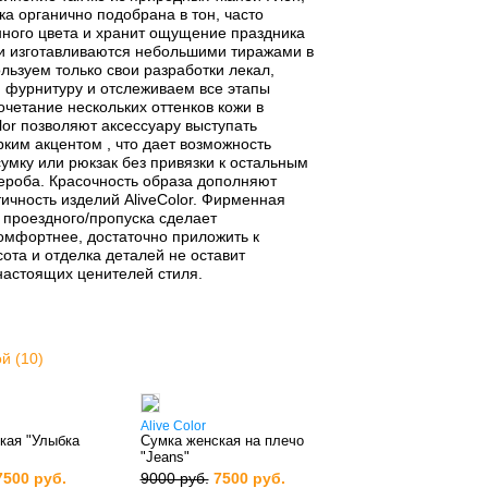
ка органично подобрана в тон, часто
ного цвета и хранит ощущение праздника
щи изготавливаются небольшими тиражами в
льзуем только свои разработки лекал,
 фурнитуру и отслеживаем все этапы
очетание нескольких оттенков кожи в
lor позволяют аксессуару выступать
ким акцентом , что дает возможность
умку или рюкзак без привязки к остальным
ероба. Красочность образа дополняют
тичность изделий AliveColor. Фирменная
 проездного/пропуска сделает
омфортнее, достаточно приложить к
сота и отделка деталей не оставит
астоящих ценителей стиля.
й (10)
Alive Color
кая "Улыбка
Сумка женская на плечо
"Jeans"
7500 руб.
9000 руб.
7500 руб.