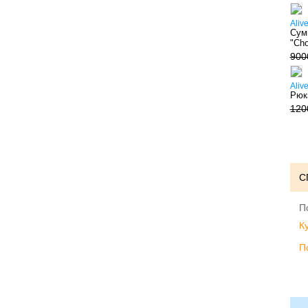
Aliv
Сум
"Ch
900
Aliv
Рюк
120
С
П
К
П