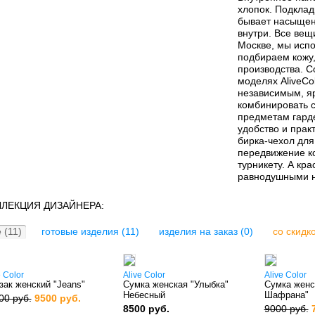
хлопок. Подклад
бывает насыщен
внутри. Все ве
Москве, мы испо
подбираем кожу,
производства. С
моделях AliveCo
независимым, яр
комбинировать с
предметам гард
удобство и прак
бирка-чехол для
передвижение к
турникету. А кра
равнодушными н
ЛЕКЦИЯ ДИЗАЙНЕРА:
 (11)
готовые изделия (11)
изделия на заказ (0)
со скидко
e Color
Alive Color
Alive Color
зак женский "Jeans"
Сумка женская "Улыбка"
Сумка женс
Небесный
Шафрана"
00 руб.
9500 руб.
8500 руб.
9000 руб.