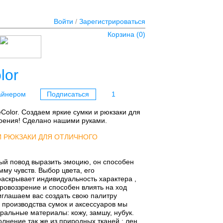
Войти
/
Зарегистрироваться
Корзина (
0
)
lor
айнером
Подписаться
1
eColor. Создаем яркие сумки и рюкзаки для
роения! Сделано нашими руками.
И РЮКЗАКИ ДЛЯ ОТЛИЧНОГО
ый повод выразить эмоцию, он способен
мму чувств. Выбор цвета, его
раскрывает индивидуальность характера ,
овоззрение и способен влиять на ход
глашаем вас создать свою палитру
 производства сумок и аксессуаров мы
ральные материалы: кожу, замшу, нубук.
лнение так же из природных тканей : лен,