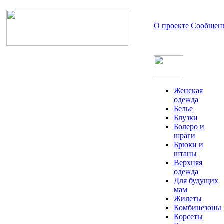
О проекте
Сообщен
Женская
одежда
Белье
Блузки
Болеро и
шраги
Брюки и
штаны
Верхняя
одежда
Для будущих
мам
Жилеты
Комбинезоны
Корсеты