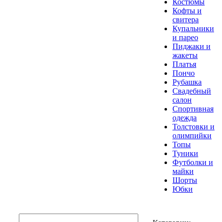
Костюмы
Кофты и
свитера
Купальники
и парео
Пиджаки и
жакеты
Платья
Пончо
Рубашка
Свадебный
салон
Спортивная
одежда
Толстовки и
олимпийки
Топы
Туники
Футболки и
майки
Шорты
Юбки