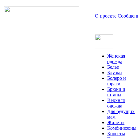
О проекте
Сообщен
Женская
одежда
Белье
Блузки
Болеро и
шраги
Брюки и
штаны
Верхняя
одежда
Для будущих
мам
Жилеты
Комбинезоны
Корсеты