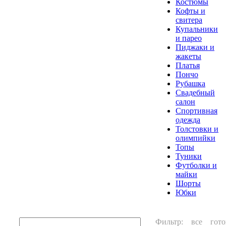
Костюмы
Кофты и
свитера
Купальники
и парео
Пиджаки и
жакеты
Платья
Пончо
Рубашка
Свадебный
салон
Спортивная
одежда
Толстовки и
олимпийки
Топы
Туники
Футболки и
майки
Шорты
Юбки
Фильтр:
все
гото