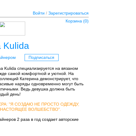
Войти
/
Зарегистрироваться
Корзина (
0
)
 Kulida
айнером
Подписаться
na Kulida специализируется на вязаном
жде самой комфортной и уютной. На
оллекций Катерина демонстрирует, что
асивые наряды одновременно могут быть
ктичными. Ведь девушка должна быть
ждый день!
РА: "Я СОЗДАЮ НЕ ПРОСТО ОДЕЖДУ,
 НАСТОЯЩЕЕ ВОЛШЕБСТВО".
йнеров 2 раза в год создает авторские