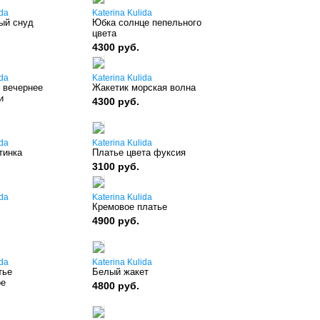
ida
Katerina Kulida
ый снуд
Юбка солнце пепельного
цвета
4300 руб.
ida
Katerina Kulida
 вечернее
Жакетик морская волна
и
4300 руб.
ida
Katerina Kulida
тинка
Платье цвета фуксия
3100 руб.
ida
Katerina Kulida
Кремовое платье
4900 руб.
ida
Katerina Kulida
тье
Белый жакет
ое
4800 руб.