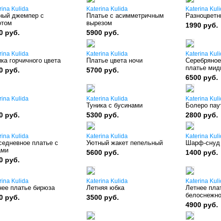
rina Kulida
Katerina Kulida
Katerina Kul
ный джемпер с
Платье с асимметричным
Разноцветн
отом
вырезом
1990 руб.
0 руб.
5900 руб.
rina Kulida
Katerina Kulida
Katerina Kul
ка горчичного цвета
Платье цвета ночи
Серебряное
платье мид
0 руб.
5700 руб.
6500 руб.
rina Kulida
Katerina Kulida
Katerina Kul
Туника с бусинами
Болеро пау
0 руб.
5300 руб.
2800 руб.
rina Kulida
Katerina Kulida
Katerina Kul
седневное платье с
Уютный жакет пепельный
Шарф-снуд
ами
5600 руб.
1400 руб.
0 руб.
rina Kulida
Katerina Kulida
Katerina Kul
нее платье бирюза
Летняя юбка
Летнее пла
белоснежн
0 руб.
3500 руб.
4900 руб.