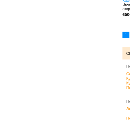
Kate
Веч
отк
650
1
С
П
C
К
К
П
П
Э
П