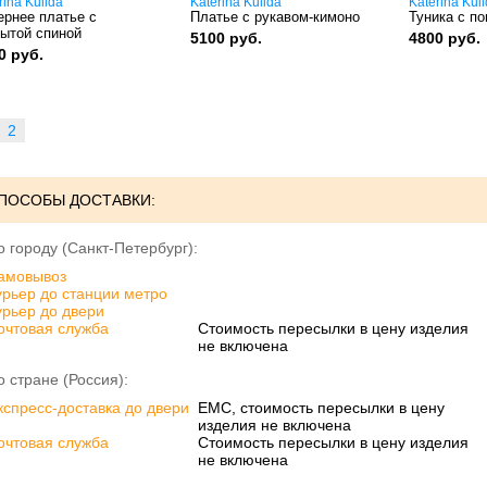
rina Kulida
Katerina Kulida
Katerina Kul
ернее платье с
Платье с рукавом-кимоно
Туника с по
рытой спиной
5100 руб.
4800 руб.
0 руб.
2
ПОСОБЫ ДОСТАВКИ:
о городу (Санкт-Петербург):
амовывоз
урьер до станции метро
урьер до двери
очтовая служба
Стоимость пересылки в цену изделия
не включена
о стране (Россия):
кспресс-доставка до двери
ЕМС, стоимость пересылки в цену
изделия не включена
очтовая служба
Стоимость пересылки в цену изделия
не включена