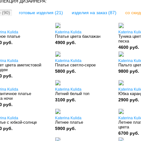
ЛЕКЦИЯ ДИЗАЙНЕРА:
 (90)
готовые изделия (21)
изделия на заказ (87)
со скид
rina Kulida
Katerina Kulida
Katerina Kul
ное платье
Платье цвета баклажан
Туника цвет
песка
0 руб.
4900 руб.
4600 руб.
rina Kulida
Katerina Kulida
Katerina Kul
ет цвета аметистовой
Платье светло-серое
Пальто цве
идеи
5800 руб.
9800 руб.
0 руб.
rina Kulida
Katerina Kulida
Katerina Kul
античное платье
Летний белый топ
Юбка кара
а ночи
3100 руб.
2900 руб.
0 руб.
rina Kulida
Katerina Kulida
Katerina Kul
тье с юбкой-солнце
Летнее платье
Летнее пла
цвета
0 руб.
5900 руб.
6700 руб.