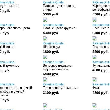
rina Kulida
Katerina Kulida
Katerina Kul
хцветный топ
Платье с декольте на
Нарядное п
спине
рельефами
0 руб.
5300 руб.
5900 руб.
rina Kulida
Katerina Kulida
Katerina Kul
еро небесного цвета
Платье цвета фуксия
Весеннее п
0 руб.
5300 руб.
6400 руб.
rina Kulida
Katerina Kulida
Katerina Kul
ный жакет
Шарф снуд
Платье с в
0 руб.
1800 руб.
5500 руб.
rina Kulida
Katerina Kulida
Katerina Kul
ный джемпер
Вечернее платье с
Туника-ким
ажурной спинкой
0 руб.
4600 руб.
6400 руб.
rina Kulida
Katerina Kulida
Katerina Kul
ернее платье с юбкой
Топ с поясом с кистями
Фрак
ружева и ручной
3100 руб.
4800 руб.
ивкой
0 руб.