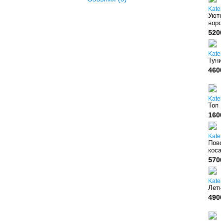
Kate
Уют
вор
520
Kate
Туни
460
Kate
Топ
160
Kate
Пов
кос
570
Kate
Лет
490