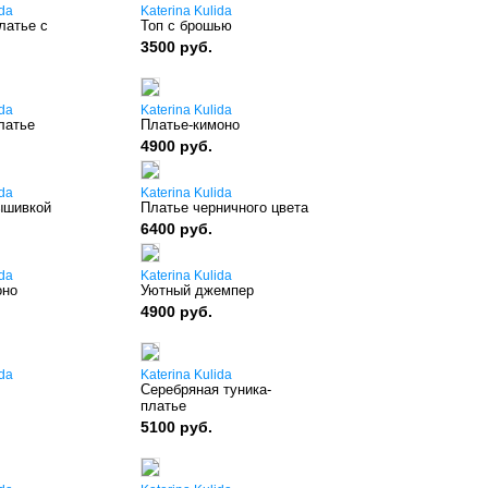
ida
Katerina Kulida
латье с
Топ с брошью
3500 руб.
ida
Katerina Kulida
латье
Платье-кимоно
4900 руб.
ida
Katerina Kulida
ышивкой
Платье черничного цвета
6400 руб.
ida
Katerina Kulida
оно
Уютный джемпер
4900 руб.
ida
Katerina Kulida
Серебряная туника-
платье
5100 руб.