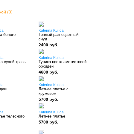
кой (0)
ida
Katerina Kulida
а белого
Теплый разноцветный
снуд
2400 руб.
ida
Katerina Kulida
та сухой травы
Туника цвета аметистовой
орхидеи
4600 руб.
ida
Katerina Kulida
ндаш
Летнее платье с
кружевом
5700 руб.
ida
Katerina Kulida
тье телесного
Летнее платье
5700 руб.