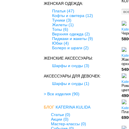
КОЛ
ЖЕНСКАЯ ОДЕЖДА:
Платья
(47)
все
Кофты и свитера
(12)
Туники
(3)
Жилеты
(1)
Топы
(6)
Kate
Чер
Верхняя одежда
(2)
Пиджаки и жакеты
(9)
580
Юбки
(4)
Болеро и шраги
(2)
Kate
ЖЕНСКИЕ АКСЕССУАРЫ:
Жак
орх
Шарфы и снуды
(3)
540
АКСЕССУАРЫ ДЛЯ ДЕВОЧЕК:
Kate
Шарфы и снуды
(1)
Ром
цвет
> Все изделия
(90)
490
БЛОГ
KATERINA KULIDA
Kate
Пла
Статьи (0)
690
Акции (0)
Мастер-классы (0)
События (0)