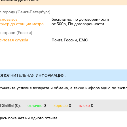
о городу (Санкт-Петербург):
амовывоз
бесплатно, по договоренности
урьер до станции метро
от 500р, По договоренности
о стране (Россия):
очтовая служба
Почта России, ЕМС
ОПОЛНИТЕЛЬНАЯ ИНФОРМАЦИЯ:
точняйте условия возврата и обмена, а также информацию по эксп
ТЗЫВЫ
(0):
отлично
0
хорошо
0
плохо
0
десь пока нет ни одного отзыва