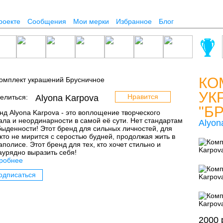
роекте
Сообщения
Мои мерки
Избранное
Блог
КО
УК
Нравится
елиться:
Alyona Karpova
"Б
нд Alyona Karpova - это воплощение творческого
ала и неординарности в самой её сути. Нет стандартам
Alyon
быденности! Этот бренд для сильных личностей, для
 кто не мирится с серостью будней, продолжая жить в
аполисе. Этот бренд для тех, кто хочет стильно и
аурядно выразить себя!
робнее
одписаться
2000