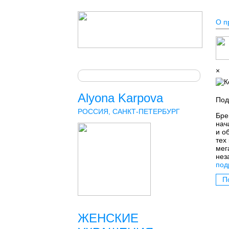
О п
×
Alyona Karpova
Под
РОССИЯ, САНКТ-ПЕТЕРБУРГ
Бре
нач
и о
тех
мег
нез
под
П
ЖЕНСКИЕ