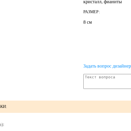
кристалл, фианиты
РАЗМЕР:
8 см
Задать вопрос дизайне
КИ:
):