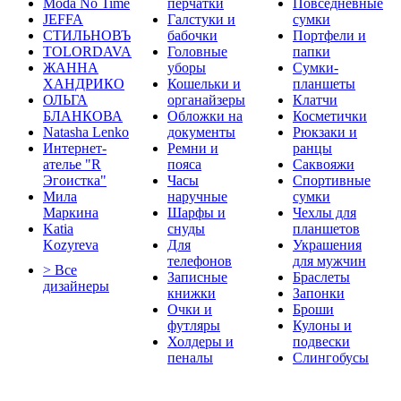
Moda No Time
перчатки
Повседневные
JEFFA
Галстуки и
сумки
СТИЛЬНОВЪ
бабочки
Портфели и
TOLORDAVA
Головные
папки
ЖАННА
уборы
Сумки-
ХАНДРИКО
Кошельки и
планшеты
ОЛЬГА
органайзеры
Клатчи
БЛАНКОВА
Обложки на
Косметички
Natasha Lenko
документы
Рюкзаки и
Интернет-
Ремни и
ранцы
ателье "R
пояса
Саквояжи
Эгоистка"
Часы
Спортивные
Мила
наручные
сумки
Маркина
Шарфы и
Чехлы для
Katia
снуды
планшетов
Kozyreva
Для
Украшения
телефонов
для мужчин
> Все
Записные
Браслеты
дизайнеры
книжки
Запонки
Очки и
Броши
футляры
Кулоны и
Холдеры и
подвески
пеналы
Слингобусы