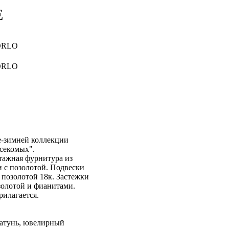
E
е-зимней коллекции
секомых".
тажная фурнитура из
 с позолотой. Подвески
 позолотой 18к. Застежки
золотой и фианитами.
рилагается.
латунь, ювелирный