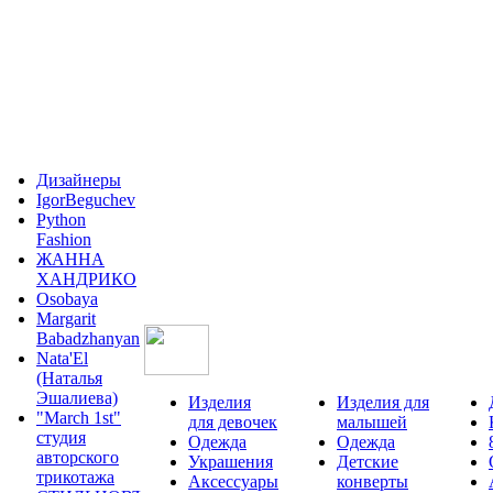
Дизайнеры
IgorBeguchev
Python
Fashion
ЖАННА
ХАНДРИКО
Osobaya
Margarit
Babadzhanyan
Nata'El
(Наталья
Эшалиева)
Изделия
Изделия для
"March 1st"
для девочек
малышей
студия
Одежда
Одежда
авторского
Украшения
Детские
трикотажа
Аксессуары
конверты