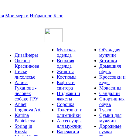
ия
Мои мерки
Избранное
Блог
Мужская
Обувь для
Дизайнеры
одежда
мужчин
Оксана
Верхняя
Ботинки
Красникова
одежда
Домашняя
Лисье
Жилеты
обувь
лихолесье
Костюмы
Кроссовки и
Алиса
Кофты и
кеды
Гуханова -
свитера
Мокасины
человек
Пиджаки и
Сандалии
собаке ГРУ
жакеты
Спортивная
Annet
Сорочка
обувь
Loginova Art
Толстовки и
Туфли
Katrina
олимпийки
Сумки для
Panteleeva
Аксессуары
мужчин
Spring in
для мужчин
Дорожные
Russia
Варежки и
сумки