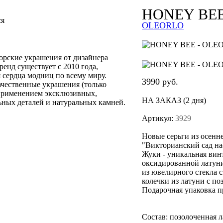
HONEY BE
ся
OLEORLO
рские украшения от дизайнера
енд существует с 2010 года,
 сердца модниц по всему миру.
3990
руб.
ачественные украшения (только
 применением эксклюзивных,
НА ЗАКАЗ (2 дня)
ных деталей и натуральных камней.
Артикул:
3929
Новые серьги из осенн
"Викторианский сад на
Жуки - уникальная вин
оксидированной латуни
из ювелирного стекла с
колечки из латуни с по
Подарочная упаковка п
Состав:
позолоченная 