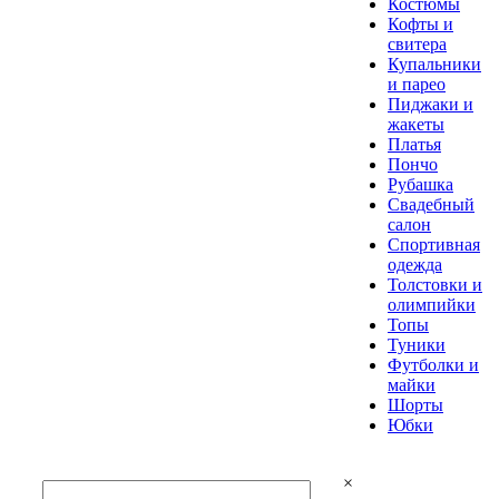
Костюмы
Кофты и
свитера
Купальники
и парео
Пиджаки и
жакеты
Платья
Пончо
Рубашка
Свадебный
салон
Спортивная
одежда
Толстовки и
олимпийки
Топы
Туники
Футболки и
майки
Шорты
Юбки
×