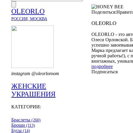
OLEORLO
Поделиться:
Нравит
РОССИЯ, МОСКВА
OLEORLO
OLEORLO - это авто
Олеси Орловской. Бр
успешно завоевывая
Марка предлагает к
ручной работы!), с
винтажных, уникаль
подробнее
Подписаться
instagram @oleorloroom
ЖЕНСКИЕ
УКРАШЕНИЯ
КАТЕГОРИИ:
Браслеты
(260)
Броши
(113)
Бусы
(14)