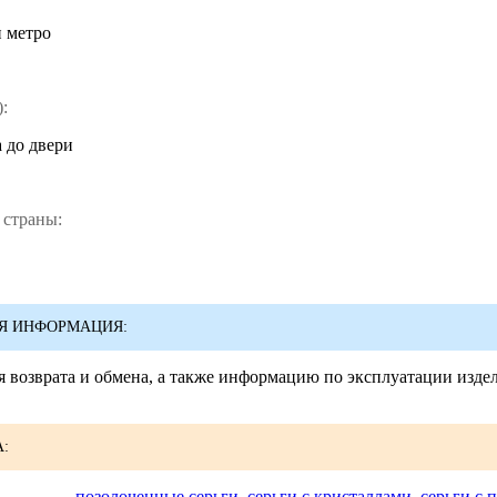
и метро
:
 до двери
 страны:
Я ИНФОРМАЦИЯ:
 возврата и обмена, а также информацию по эксплуатации изде
:
позолоченные серьги
,
серьги с кристаллами
,
серьги с 