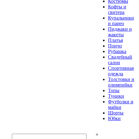
Костюмы
Кофты и
свитера
Купальники
и парео
Пиджаки и
жакеты
Платья
Пончо
Рубашка
Свадебный
салон
Спортивная
одежда
Толстовки и
олимпийки
Топы
Туники
Футболки и
майки
Шорты
Юбки
×