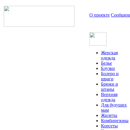
О проекте
Сообщен
Женская
одежда
Белье
Блузки
Болеро и
шраги
Брюки и
штаны
Верхняя
одежда
Для будущих
мам
Жилеты
Комбинезоны
Корсеты