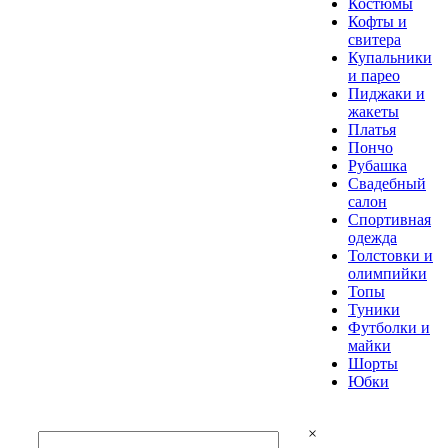
Костюмы
Кофты и
свитера
Купальники
и парео
Пиджаки и
жакеты
Платья
Пончо
Рубашка
Свадебный
салон
Спортивная
одежда
Толстовки и
олимпийки
Топы
Туники
Футболки и
майки
Шорты
Юбки
×