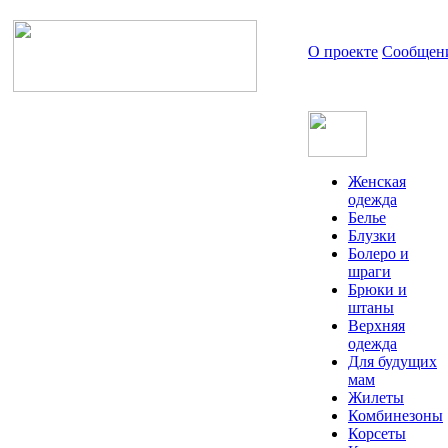
О проекте
Сообщен
Женская
одежда
Белье
Блузки
Болеро и
шраги
Брюки и
штаны
Верхняя
одежда
Для будущих
мам
Жилеты
Комбинезоны
Корсеты