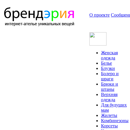
О проекте
Сообщен
Женская
одежда
Белье
Блузки
Болеро и
шраги
Брюки и
штаны
Верхняя
одежда
Для будущих
мам
Жилеты
Комбинезоны
Корсеты