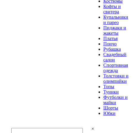
Костюмы
Кофты и
свитера
Купальники
и парео
Пиджаки и
жакеты
Платья
Пончо
Рубашка
Свадебный
салон
Спортивная
одежда
Толстовки и
олимпийки
Топы
Туники
Футболки и
майки
Шорты
Юбки
×