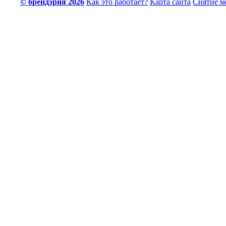
© брендэрия 2026
Как это работает?
Карта сайта
Снятие м