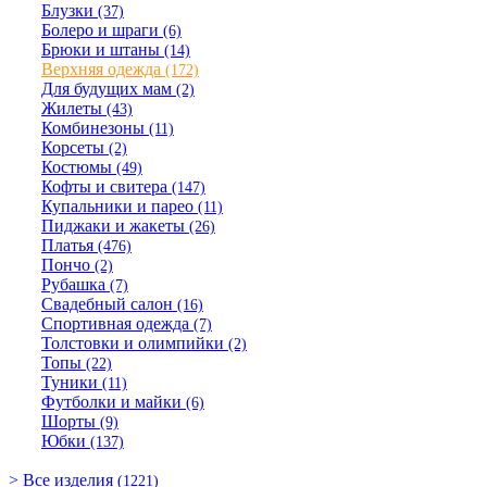
Блузки
(37)
Болеро и шраги
(6)
Брюки и штаны
(14)
Верхняя одежда
(172)
Для будущих мам
(2)
Жилеты
(43)
Комбинезоны
(11)
Корсеты
(2)
Костюмы
(49)
Кофты и свитера
(147)
Купальники и парео
(11)
Пиджаки и жакеты
(26)
Платья
(476)
Пончо
(2)
Рубашка
(7)
Свадебный салон
(16)
Спортивная одежда
(7)
Толстовки и олимпийки
(2)
Топы
(22)
Туники
(11)
Футболки и майки
(6)
Шорты
(9)
Юбки
(137)
> Все изделия
(1221)