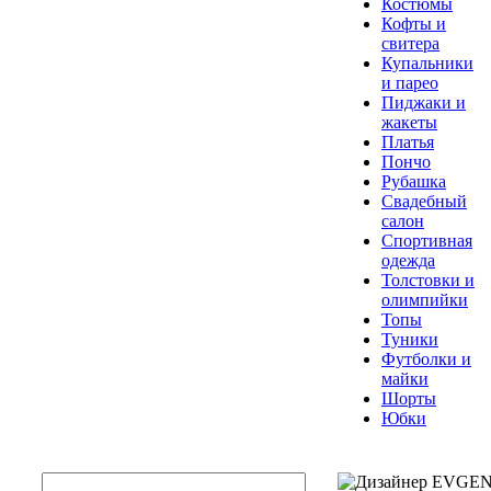
Костюмы
Кофты и
свитера
Купальники
и парео
Пиджаки и
жакеты
Платья
Пончо
Рубашка
Свадебный
салон
Спортивная
одежда
Толстовки и
олимпийки
Топы
Туники
Футболки и
майки
Шорты
Юбки