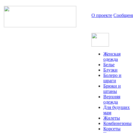
О проекте
Сообщен
Женская
одежда
Белье
Блузки
Болеро и
шраги
Брюки и
штаны
Верхняя
одежда
Для будущих
мам
Жилеты
Комбинезоны
Корсеты