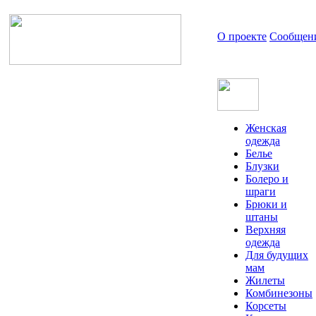
О проекте
Сообщен
Женская
одежда
Белье
Блузки
Болеро и
шраги
Брюки и
штаны
Верхняя
одежда
Для будущих
мам
Жилеты
Комбинезоны
Корсеты