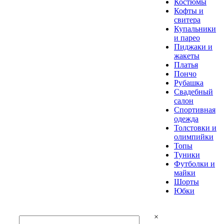
Костюмы
Кофты и
свитера
Купальники
и парео
Пиджаки и
жакеты
Платья
Пончо
Рубашка
Свадебный
салон
Спортивная
одежда
Толстовки и
олимпийки
Топы
Туники
Футболки и
майки
Шорты
Юбки
×