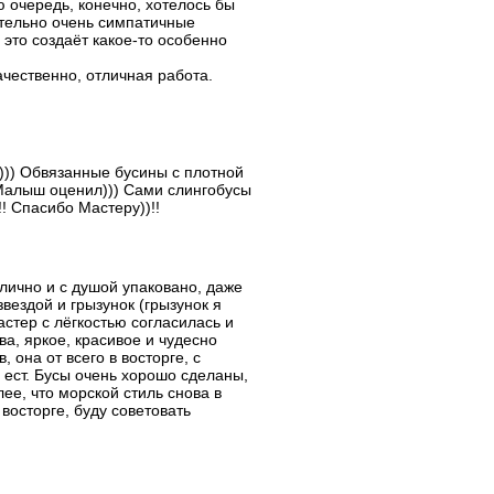
ю очередь, конечно, хотелось бы
ительно очень симпатичные
 это создаёт какое-то особенно
чественно, отличная работа.
))) Обвязанные бусины с плотной
 Малыш оценил))) Сами слингобусы
! Спасибо Мастеру))!!
лично и с душой упаковано, даже
вездой и грызунок (грызунок я
стер с лёгкостью согласилась и
ва, яркое, красивое и чудесно
 она от всего в восторге, с
а ест. Бусы очень хорошо сделаны,
лее, что морской стиль снова в
 восторге, буду советовать