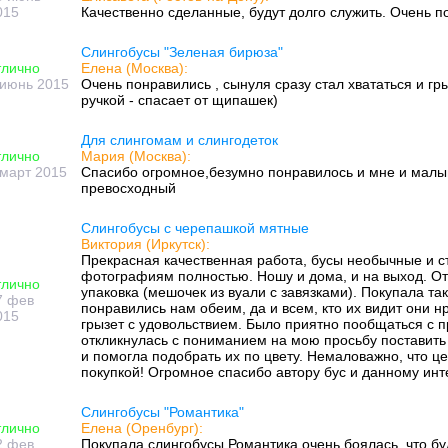
015
Качественно сделанные, будут долго служить. Очень п
Слингобусы "Зеленая бирюза"
тлично
Елена (Москва):
 июнь 2015
Очень понравились , сынуля сразу стал хвататься и гры
ручкой - спасает от щипашек)
Для слингомам и слингодеток
тлично
Мария (Москва):
 март 2015
Спасибо огромное,безумно понравилось и мне и малы
превосходный
Слингобусы с черепашкой мятные
Виктория (Иркутск):
Прекрасная качественная работа, бусы необычные и с
фотографиям полностью. Ношу и дома, и на выход. От
тлично
упаковка (мешочек из вуали с завязками). Покупала так
7 фев
понравились нам обеим, да и всем, кто их видит они н
015
грызет с удовольствием. Было приятно пообщаться с п
откликнулась с пониманием на мою просьбу поставит
и помогла подобрать их по цвету. Немаловажно, что ц
покупкой! Огромное спасибо автору бус и данному инт
Слингобусы "Романтика"
тлично
Елена (Оренбург):
2 фев
Покупала слингобусы Романтика очень боялась, что буд