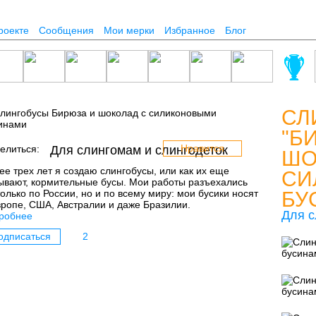
роекте
Сообщения
Мои мерки
Избранное
Блог
СЛ
"Б
Нравится
елиться:
Для слингомам и слингодеток
ШО
ее трех лет я создаю слингобусы, или как их еще
СИ
ывают, кормительные бусы. Мои работы разъехались
только по России, но и по всему миру: мои бусики носят
БУ
вропе, США, Австралии и даже Бразилии.
Для с
робнее
одписаться
2