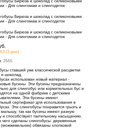
уб.
АЗ (3 дня)
л:
2555
бусы ставшей уже классической расцветки
 и шоколад.
 бусах использован новый материал -
новые бусины. Эти бусины предназначены
льно для слингобус или кормительных бус и
одятся на одной фабрике с детскими
ывателями. Эти бусины имеют
льный сертификат для использования в
усах. Эти слингобусы понравится грызть и
ь малышу, так как бусины имеют разную
у и способствуют тактильному насыщению.
из чего сделаны слингобусы: деревянные
 (можжевельник) обвязаны хлопковой