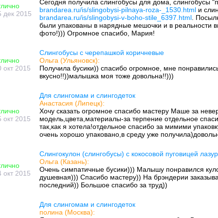
Сегодня получила слингобусы для дома, слингобусы "
тлично
brandarea.ru/is/slingobysi-pilnaya-roza-_1530.html
и слин
5 дек 2015
brandarea.ru/is/slingobysi-v-boho-stile_6397.html
. Посыл
были упакованы в нарядные мешочки и в реальности в
фото!))) Огромное спасибо, Мария!
Слингобусы с черепашкой коричневые
тлично
Ольга (Ульяновск):
0 окт 2015
Получила бусики)) спасибо огромное, мне понравились
вкусно!!))малышка моя тоже довольна!!)))
Для слингомам и слингодеток
Анастасия (Липецк):
тлично
Хочу сказать огромное спасибо мастеру Маше за неве
5 окт 2015
модель,цвета,материалы-за терпение отдельное спаси
так,как я хотела!отдельное спасибо за мимими упаковк
очень хорошо упаковано,в среду уже получила)доволь
Слингокулон (слингобусы) с кокосовой пуговицей лазу
Ольга (Казань):
тлично
Очень симпатичные бусики))) Малышу понравился куло
4 окт 2015
душевная))) Спасибо мастеру)) На брэндерии заказыва
последний)) Большое спасибо за труд))
Для слингомам и слингодеток
полина (Москва):