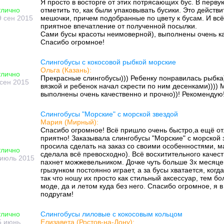
Я просто в восторге от этих потрясающих бус. В перву
тлично
отметить то, как были упаковывать бусики. Это действ
9 сен 2015
мешочки, причем подобранные по цвету к бусам. И всё
приятное впечатление от полученной посылки.
Сами бусы красоты неимоверной), выполнены очень ка
Спасибо огромное!
Слингобусы с кокосовой рыбкой морские
Ольга (Казань):
тлично
Прекрасные слингобусы))) Ребенку понравилась рыбка
 сен 2015
вязкой и ребенок начал скрести по ним десенками))))
выполнены очень качественно и прочно))! Рекомендую!
Слингобусы "Морские" c морской звездой
Мария (Мирный):
Спасибо огромное! Всё пришло очень быстро,а ещё от
приятно! Заказывала слингобусы "Морские" c морской з
просила сделать на заказ со своими особенностями, ма
тлично
сделала всё превосходно). Всё восхитительного качест
 июль 2015
пахнет можжевельником. Дочке чуть больше 3х месяцев,
грызунком постоянно играет, а за бусы хватается, когд
так что ношу их просто как стильный аксессуар, тем бо
моде, да и летом куда без него. Спасибо огромное, я в
подругам!
тлично
Слингобусы лиловые с кокосовым кольцом
5 июнь
Елизавета (Ростов-на-Дону):