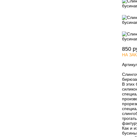
850
р
НА ЗАК
Артику
Слинго
бирюза
В этих
силико
специа
произв
прорез
специа
слингоб
трогат
фактур
Как и 
бусины