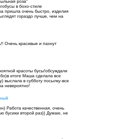
пыльная роза"
гобусы в бохо-стиле
ка пришла очень быстро, изделия
ыглядят гораздо лучше, чем на
!! Очень красивые и пахнут
роятной красоты бусы!обсуждали
бо)в итоге Маша сделала все
у) выслала в субботу посылку-все
на невероятно!
рный
н) Работа качественная, очень
ю бусики второй раз)) Думаю, не