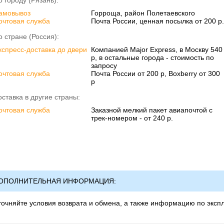
о городу (Рязань):
амовывоз
Горроща, район Полетаевского
очтовая служба
Почта России, ценная посылка от 200 р.
о стране (Россия):
кспресс-доставка до двери
Компанией Major Express, в Москву 540
р, в остальные города - стоимость по
запросу
очтовая служба
Почта России от 200 р, Boxberry от 300
р
оставка в другие страны:
очтовая служба
Заказной мелкий пакет авиапочтой с
трек-номером - от 240 р.
ОПОЛНИТЕЛЬНАЯ ИНФОРМАЦИЯ:
точняйте условия возврата и обмена, а также информацию по эксп