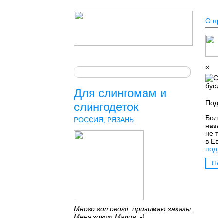
О п
×
Для слингомам и
Под
слингодеток
Бол
РОССИЯ, РЯЗАНЬ
наз
не 
в Е
под
П
Много готового, принимаю заказы.
Меня зовут Мария :-)