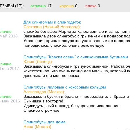
ТЗЫВЫ
(17):
отлично
17
хорошо
0
плохо
0
Для слингомам и слингодеток
Светлана (Нижний Новгород):
тлично
спасибо большое Марии за качественные и выполненн
 май 2018
Заказывала двое слингобус с грызунками в подарок по
Украшения пришли аккуратно упакованными в подароч
понравилось, спасибо, очень рекомендую
Слингобусы "Краски осени" с силиконовыми бусинами
Юлия (Липецк):
тлично
Заказывала слингобусы и грызунок именной. Работа оч
6 янв 2017
качественная, что очень важно для малыша, который вс
довольна и я и моя доченька.
Слингобусы лиловые с кокосовым кольцом
Александра (Москва):
тлично
Заказывали бусики и браслет- прорезыватель. Красот
4 май 2016
Сынишка в восторге!
Идивидуальный подход, безупречное исполнение.
Спасибо огромное!
Слингобусы для дома
Нина (Москва):