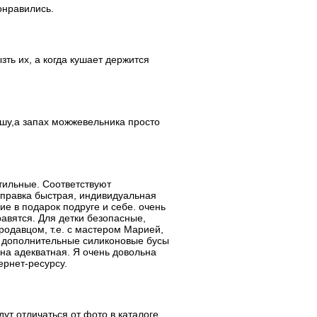
онравились.
зть их, а когда кушает держится
шу,а запах можжевельника просто
тильные. Соответствуют
правка быстрая, индивидуальная
ие в подарок подруге и себе. очень
равятся. Для детки безопасные,
родавцом, т.е. с мастером Марией,
ь дополнительные силиконовые бусы
ена адекватная. Я очень довольна
ернет-ресурсу.
ут отличаться от фото в каталоге.