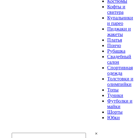
Костюмы
Кофты и
свитера
Купальники
и парео
Пиджаки и
жакеты
Платья
Пончо
Рубашка
Свадебный
салон
Спортивная
одежда
Толстовки и
олимпийки
Топы
Туники
Футболки и
майки
Шорты
Юбки
×