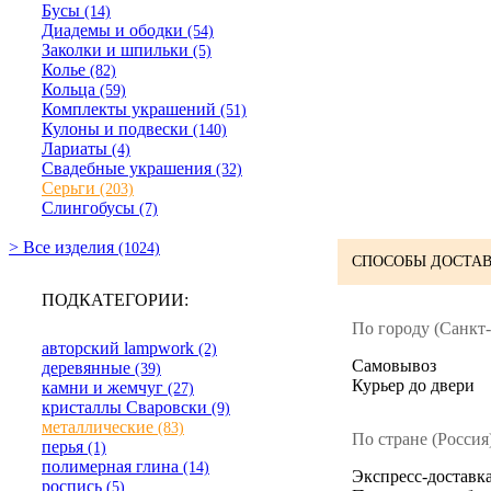
Бусы
(14)
Диадемы и ободки
(54)
Заколки и шпильки
(5)
Колье
(82)
Кольца
(59)
Комплекты украшений
(51)
Кулоны и подвески
(140)
Лариаты
(4)
Свадебные украшения
(32)
Серьги
(203)
Слингобусы
(7)
> Все изделия
(1024)
СПОСОБЫ ДОСТАВ
ПОДКАТЕГОРИИ:
По городу (Санкт-
авторский lampwork
(2)
Cамовывоз
деревянные
(39)
Курьер до двери
камни и жемчуг
(27)
кристаллы Сваровски
(9)
металлические
(83)
По стране (Россия)
перья
(1)
полимерная глина
(14)
Экспресс-доставка
роспись
(5)