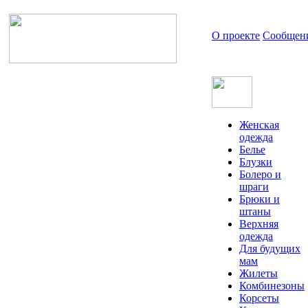
О проекте
Сообщен
Женская
одежда
Белье
Блузки
Болеро и
шраги
Брюки и
штаны
Верхняя
одежда
Для будущих
мам
Жилеты
Комбинезоны
Корсеты