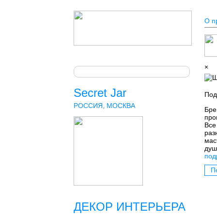
О п
×
Secret Jar
Под
РОССИЯ, МОСКВА
Бре
про
Все
раз
мас
душ
под
П
ДЕКОР ИНТЕРЬЕРА