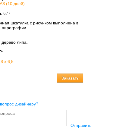
АЗ (10 дней)
л:
677
нная шкатулка с рисунком выполнена в
е пирографии.
:
дерево липа.
Р:
8 х 6,5.
 вопрос дизайнеру?
Отправить