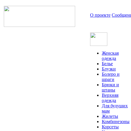
О проекте
Сообщен
Женская
одежда
Белье
Блузки
Болеро и
шраги
Брюки и
штаны
Верхняя
одежда
Для будущих
мам
Жилеты
Комбинезоны
Корсеты