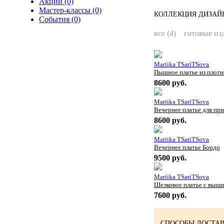
Акции (0)
Мастер-классы (0)
КОЛЛЕКЦИЯ ДИЗАЙН
События (0)
все (4)
готовые изд
Mariika TSariTSova
Пышное платье из плотн
8600 руб.
Mariika TSariTSova
Вечернее платье для пр
8600 руб.
Mariika TSariTSova
Вечернее платье Бордо
9500 руб.
Mariika TSariTSova
Шелковое платье с выши
7600 руб.
СПОСОБЫ ДОСТАВ