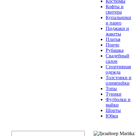
Костюмы
Кофты и
свитера
Купальники
и парео
Пиджаки и
жакеты
Платья
Пончо
Рубашка
Свадебный
салон
Спортивная
одежда
Толстовки и
олимпийки
Топы
Туники
Футболки и
майки
Шорты
Юбки