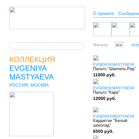
О проекте
Сообщен
Фильтр:
все
гот
КОЛЛЕКЦИЯ
EVGENIYA MASTYAEVA
EVGENIYA
Пальто "Шантель-Ред"
11000 руб.
MASTYAEVA
РОССИЯ, МОСКВА
EVGENIYA MASTYAEVA
Пальто "Кари"
12000 руб.
EVGENIYA MASTYAEVA
Кардигган "Белый
шоколад"
6500 руб.