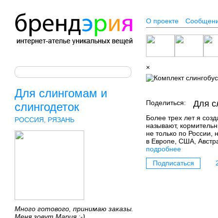
О проекте
Сообщен
×
Для слингомам и
Поделиться:
Для с
слингодеток
Более трех лет я созд
РОССИЯ, РЯЗАНЬ
называют, кормительн
не только по России, 
в Европе, США, Австр
подробнее
Подписаться
Много готового, принимаю заказы.
Меня зовут Мария :-)