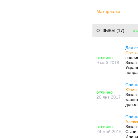
Материалы
ОТЗЫВЫ
(17):
от
Для с
Светл
отлично
спаси
9 май 2018
Заказ
Украш
понра
Слинг
Юлия 
отлично
Заказ
26 янв 2017
качес
довол
Слинг
Алекс
отлично
Заказ
24 май 2016
Сыниш
Идиви