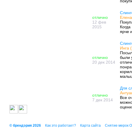
покуп
Слинг
отлично
Елена
12 фев
Покуп
2015
Когда
ярче и
Слинг
Инга 
Посыл
отлично
были 
20 дек 2014
отлич
понрав
кормл
малыш
Для с
Антуа
отлично
Все о
7 дек 2014
можно
оцени
© брендэрия 2026
Как это работает?
Карта сайта
Снятие мерок 