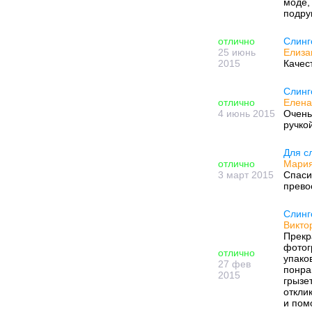
моде,
подру
отлично
Слинг
25 июнь
Елиза
2015
Качес
Слинг
отлично
Елена
4 июнь 2015
Очень
ручко
Для с
отлично
Мария
3 март 2015
Спаси
прево
Слинг
Виктор
Прекр
фотог
отлично
упако
27 фев
понра
2015
грызе
откли
и пом