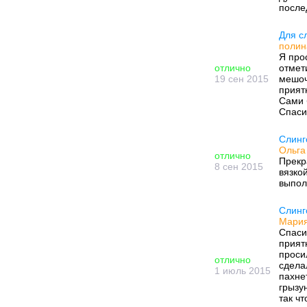
после
Для с
полин
Я про
отлично
отмет
19 сен 2015
мешоч
прият
Сами 
Спаси
Слинг
Ольга 
отлично
Прекр
8 сен 2015
вязко
выпол
Слинг
Мария
Спаси
прият
проси
отлично
сдела
1 июль 2015
пахне
грызу
так ч