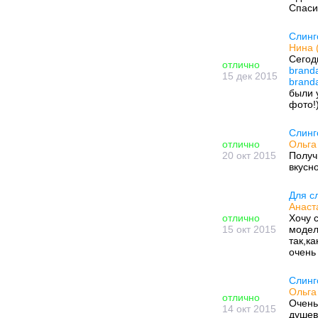
Спаси
Слинг
Нина 
Сегод
отлично
branda
15 дек 2015
branda
были 
фото!
Слинг
отлично
Ольга
20 окт 2015
Получ
вкусн
Для с
Анаст
отлично
Хочу 
15 окт 2015
модел
так,к
очень
Слинг
Ольга 
отлично
Очень
14 окт 2015
душев