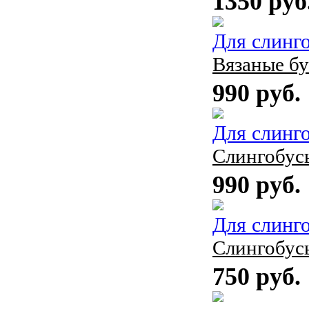
1350 руб
Для слинг
Вязаные бу
990 руб.
Для слинг
Слингобусы
990 руб.
Для слинг
Слингобус
750 руб.