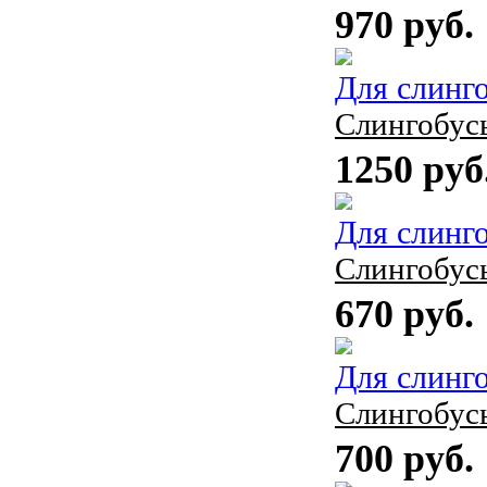
970 руб.
Для слинг
Слингобус
1250 руб
Для слинг
Слингобус
670 руб.
Для слинг
Слингобус
700 руб.