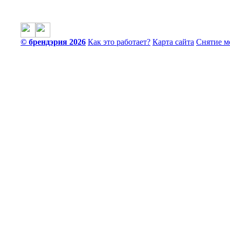
© брендэрия 2026
Как это работает?
Карта сайта
Снятие м