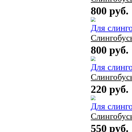
800 руб.
Для слинг
Слингобус
800 руб.
Для слинг
Слингобус
220 руб.
Для слинг
Слингобус
550 руб.