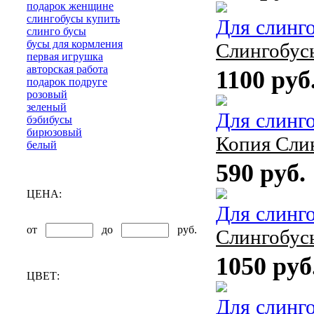
подарок женщине
слингобусы купить
Для слинг
слинго бусы
бусы для кормления
Слингобус
первая игрушка
авторская работа
1100 руб
подарок подруге
розовый
зеленый
Для слинг
бэбибусы
бирюзовый
Копия Cлин
белый
590 руб.
ЦЕНА:
Для слинг
от
до
руб.
Слингобус
1050 руб
ЦВЕТ:
Для слинг