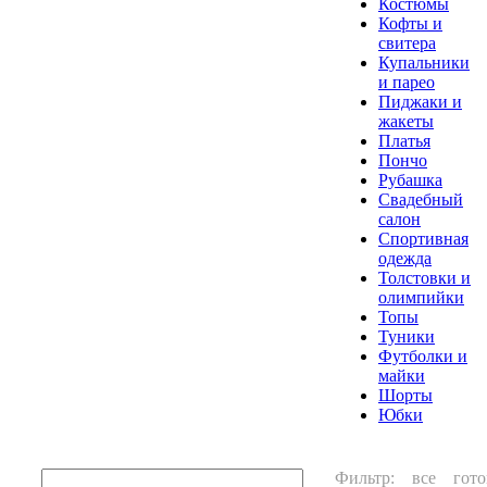
Костюмы
Кофты и
свитера
Купальники
и парео
Пиджаки и
жакеты
Платья
Пончо
Рубашка
Свадебный
салон
Спортивная
одежда
Толстовки и
олимпийки
Топы
Туники
Футболки и
майки
Шорты
Юбки
Фильтр:
все
гото