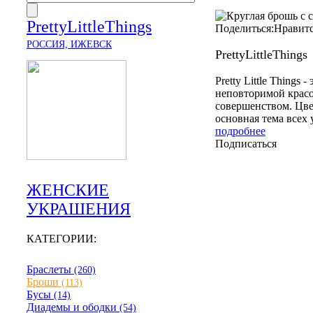
PrettyLittleThings
Поделиться:
Нравит
РОССИЯ, ИЖЕВСК
PrettyLittleThings
Pretty Little Things
неповторимой красо
совершенством. Цве
основная тема всех 
подробнее
Подписаться
ЖЕНСКИЕ
УКРАШЕНИЯ
КАТЕГОРИИ:
Браслеты
(260)
Броши
(113)
Бусы
(14)
Диадемы и ободки
(54)