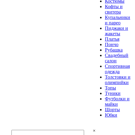
Костюмы
Кофты и
свитера
Купальники
и парео
Пиджаки и
жакеты
Платья
Пончо
Рубашка
Свадебный
салон
Спортивная
одежда
Толстовки и
олимпийки
Топы
Туники
Футболки и
майки
Шорты
Юбки
×