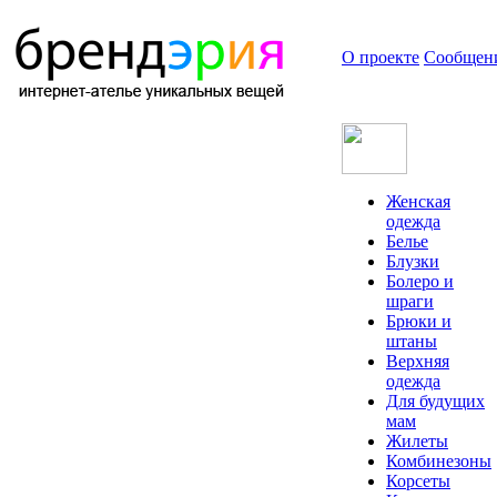
О проекте
Сообщен
Женская
одежда
Белье
Блузки
Болеро и
шраги
Брюки и
штаны
Верхняя
одежда
Для будущих
мам
Жилеты
Комбинезоны
Корсеты