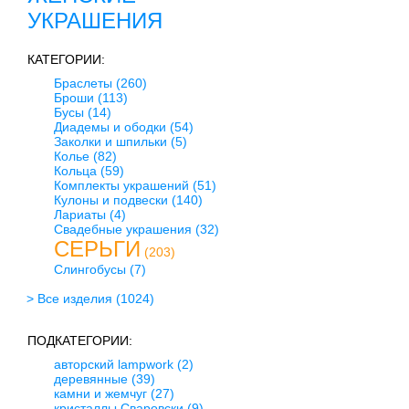
УКРАШЕНИЯ
КАТЕГОРИИ:
Браслеты
(260)
Броши
(113)
Бусы
(14)
Диадемы и ободки
(54)
Заколки и шпильки
(5)
Колье
(82)
Кольца
(59)
Комплекты украшений
(51)
Кулоны и подвески
(140)
Лариаты
(4)
Свадебные украшения
(32)
СЕРЬГИ
(203)
Слингобусы
(7)
> Все изделия
(1024)
ПОДКАТЕГОРИИ:
авторский lampwork
(2)
деревянные
(39)
камни и жемчуг
(27)
кристаллы Сваровски
(9)