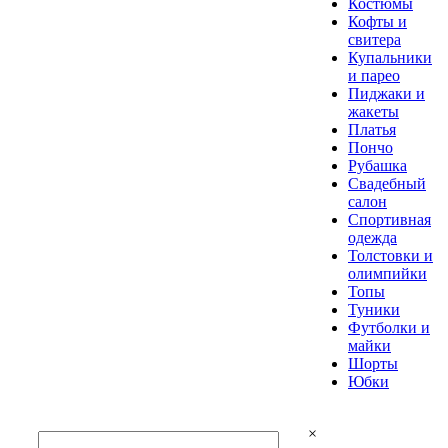
Костюмы
Кофты и
свитера
Купальники
и парео
Пиджаки и
жакеты
Платья
Пончо
Рубашка
Свадебный
салон
Спортивная
одежда
Толстовки и
олимпийки
Топы
Туники
Футболки и
майки
Шорты
Юбки
×