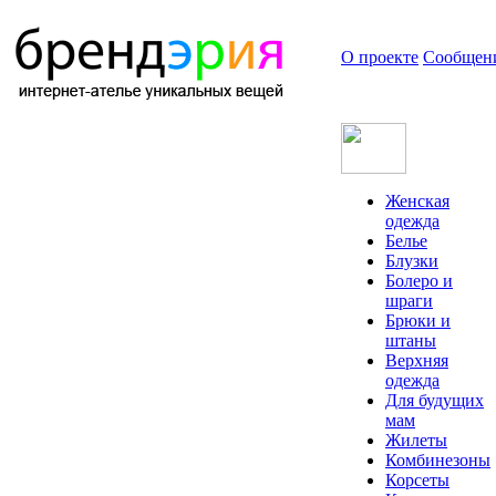
О проекте
Сообщен
Женская
одежда
Белье
Блузки
Болеро и
шраги
Брюки и
штаны
Верхняя
одежда
Для будущих
мам
Жилеты
Комбинезоны
Корсеты