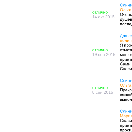
Слинг
Ольга 
отлично
Очень
14 окт 2015
душев
после
Для с
полин
Я про
отлично
отмет
19 сен 2015
мешоч
прият
Сами 
Спаси
Слинг
Ольга 
отлично
Прекр
8 сен 2015
вязко
выпол
Слинг
Мария
Спаси
прият
проси