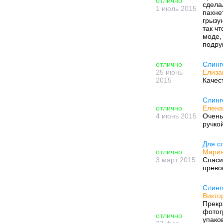
отлично
сдела
1 июль 2015
пахне
грызу
так ч
моде,
подру
отлично
Слинг
25 июнь
Елиза
2015
Качес
Слинг
отлично
Елена
4 июнь 2015
Очень
ручко
Для с
отлично
Мария
3 март 2015
Спаси
прево
Слинг
Виктор
Прекр
фотог
отлично
упако