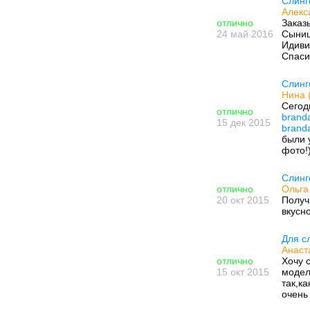
Слинг
Алекс
отлично
Заказ
24 май 2016
Сыниш
Идиви
Спаси
Слинг
Нина 
Сегод
отлично
branda
15 дек 2015
branda
были 
фото!
Слинг
отлично
Ольга
20 окт 2015
Получ
вкусн
Для с
Анаст
отлично
Хочу 
15 окт 2015
модел
так,к
очень