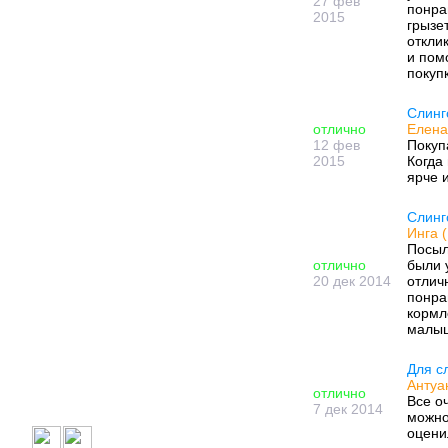
27 фев
понра
2015
грызе
откли
и пом
покуп
Слинг
отлично
Елена
12 фев
Покуп
2015
Когда
ярче и
Слинг
Инга 
Посыл
отлично
были 
20 дек 2014
отлич
понрав
кормл
малыш
Для с
Антуа
отлично
Все о
7 дек 2014
можно
оцени