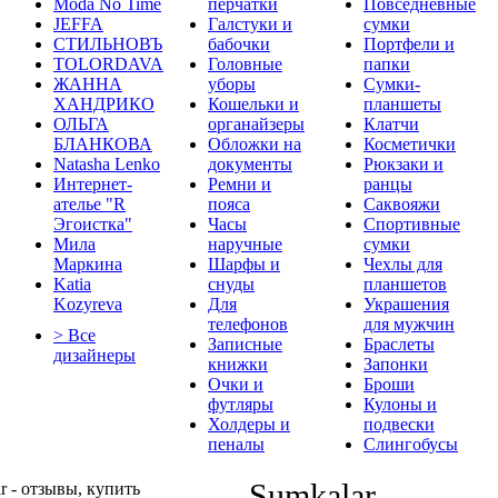
Moda No Time
перчатки
Повседневные
JEFFA
Галстуки и
сумки
СТИЛЬНОВЪ
бабочки
Портфели и
TOLORDAVA
Головные
папки
ЖАННА
уборы
Сумки-
ХАНДРИКО
Кошельки и
планшеты
ОЛЬГА
органайзеры
Клатчи
БЛАНКОВА
Обложки на
Косметички
Natasha Lenko
документы
Рюкзаки и
Интернет-
Ремни и
ранцы
ателье "R
пояса
Саквояжи
Эгоистка"
Часы
Спортивные
Мила
наручные
сумки
Маркина
Шарфы и
Чехлы для
Katia
снуды
планшетов
Kozyreva
Для
Украшения
телефонов
для мужчин
> Все
Записные
Браслеты
дизайнеры
книжки
Запонки
Очки и
Броши
футляры
Кулоны и
Холдеры и
подвески
пеналы
Слингобусы
Sumkalar