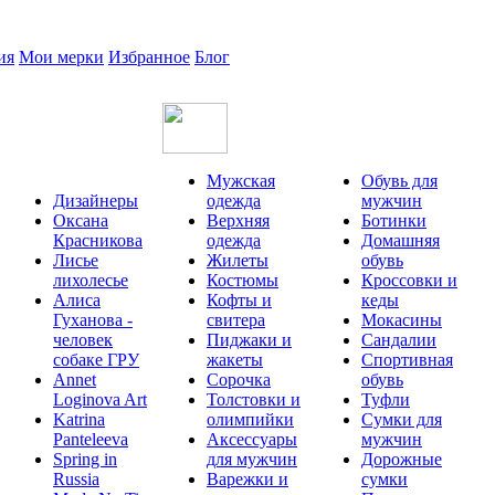
ия
Мои мерки
Избранное
Блог
Мужская
Обувь для
Дизайнеры
одежда
мужчин
Оксана
Верхняя
Ботинки
Красникова
одежда
Домашняя
Лисье
Жилеты
обувь
лихолесье
Костюмы
Кроссовки и
Алиса
Кофты и
кеды
Гуханова -
свитера
Мокасины
человек
Пиджаки и
Сандалии
собаке ГРУ
жакеты
Спортивная
Annet
Сорочка
обувь
Loginova Art
Толстовки и
Туфли
Katrina
олимпийки
Сумки для
Panteleeva
Аксессуары
мужчин
Spring in
для мужчин
Дорожные
Russia
Варежки и
сумки