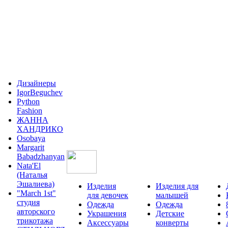
Дизайнеры
IgorBeguchev
Python
Fashion
ЖАННА
ХАНДРИКО
Osobaya
Margarit
Babadzhanyan
Nata'El
(Наталья
Эшалиева)
Изделия
Изделия для
"March 1st"
для девочек
малышей
студия
Одежда
Одежда
авторского
Украшения
Детские
трикотажа
Аксессуары
конверты