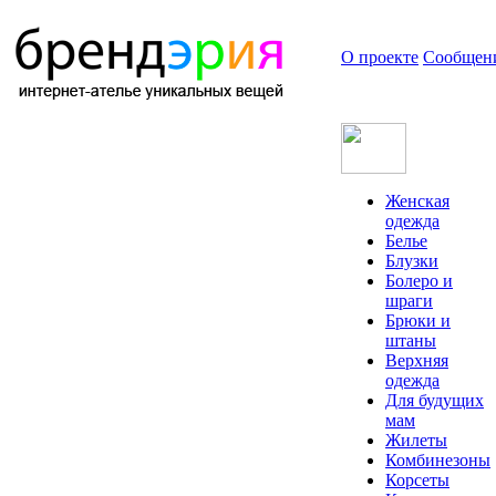
О проекте
Сообщен
Женская
одежда
Белье
Блузки
Болеро и
шраги
Брюки и
штаны
Верхняя
одежда
Для будущих
мам
Жилеты
Комбинезоны
Корсеты