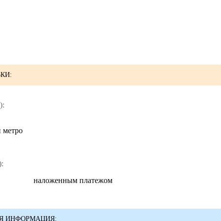
КИ:
):
и метро
:
наложенным платежом
Я ИНФОРМАЦИЯ: