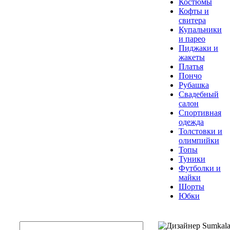
Костюмы
Кофты и
свитера
Купальники
и парео
Пиджаки и
жакеты
Платья
Пончо
Рубашка
Свадебный
салон
Спортивная
одежда
Толстовки и
олимпийки
Топы
Туники
Футболки и
майки
Шорты
Юбки